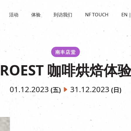
景点
活动
活化与保育
开放时间及位置
活动
体验
到访我们
NF TOUCH
EN
世界之約
走进南丰纱厂
穿梭巴士服务
展覽
CHAT六厂
停车场
走进南丰纱厂
南丰作坊
其他體驗
南丰店堂
ROEST 咖啡烘焙体
01.12.2023
31.12.2023
(五)
(日)