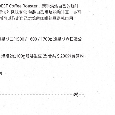
 Coffee Roaster，亲手烘焙自己的咖啡
理法的风味变化 包装自己烘焙的咖啡豆，亦可
验后可以取走自己烘焙的咖啡熟豆送礼自用
逢星期二
(1500 / 1600 / 1700);
逢星期六日及公
：烘焙
2
包
100g
咖啡生豆
及
合共＄
200
消费额购
)