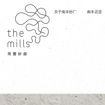
传承与历史
店堂指南
愿景
关于南丰纱厂
南丰店堂
商店
三大支柱
餐饮
媒体中心
活动场地
联络我们