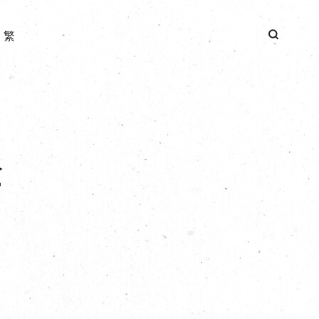
|
繁
验