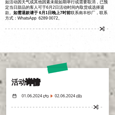
如活动因天气或其他因素未能如期举行或需要取消，已预
定当日甜品的客人可于
6
月
2
日活动时间内取货或选择退
款。
如需退款请于
6
月
1
日晚上
7
时前
联系南丰纱厂，联系
方式：
WhatsApp
6289 0072
。
活动
详情
01.06.2024
02.06.2024
(六)
(日)