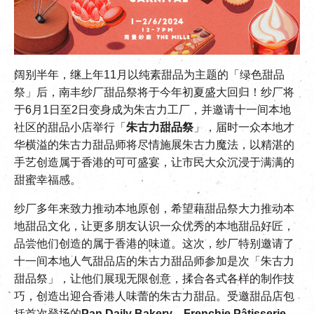
EN
|
繁
阔别半年，继上年11月以纯素甜品为主题的「绿色甜品
祭」后，南丰纱厂甜品祭将于今年初夏盛大回归！纱厂将
于6月1日至2日变身成为朱古力工厂，并邀请十一间本地
社区的甜品小店举行「
朱古力甜品祭
」，届时一众本地才
华横溢的朱古力甜品师将尽情施展朱古力魔法，以精湛的
手艺创造属于香港的可可盛宴，让市民大众沉浸于满满的
甜蜜幸福感。
纱厂多年来致力推动本地原创，希望藉甜品祭大力推动本
地甜品文化，让更多朋友认识一众优秀的本地甜品好匠，
品尝他们创造的属于香港的味道。这次，
纱厂特别邀请了
十一间本地人气甜品店的朱古力甜品师参加是次「朱古力
甜品祭」，让他们展现无限创意，揉合各式各样的制作技
巧，创造出迎合香港人味蕾的朱古力甜品。受邀甜品店包
括首次登场的
Pan Daily Bakery、Frenchie Pâtisserie、