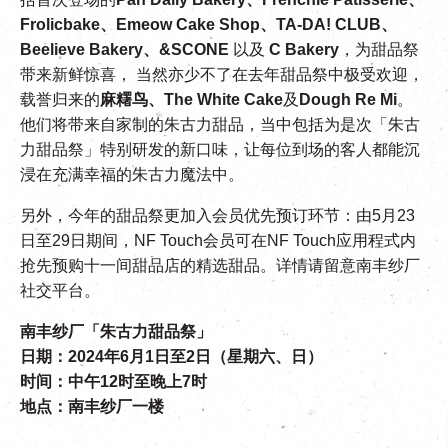
Frolicbake、Emeow Cake Shop、TA-DA! CLUB、
Beelieve Bakery、&SCONE
以及
C Bakery
，为甜品祭
带来新鲜惊喜， 当然亦少不了在去年甜品祭中极受欢迎，
载誉归来的
麻糬鸟、The White Cake
及
Dough Re Mi
。
他们将带来自家制的朱古力甜品，当中包括为是次「朱古
力甜品祭」特别研发的新口味，让每位到场的客人都能沉
浸在充满幸福的朱古力魔法中。
另外，
今年的甜品祭更加入会员优先预订环节：由5月23
日至29日期间，NF Touch会员可在NF Touch应用程式内
抢先预购十一间
甜品店的
精选甜品。详情请留意南丰纱厂
社交平台。
南丰纱厂「朱古力甜品祭」
日期：2024年6月1日至2日（星期六、日）
时间：中午12时至晚上7时
地点：南丰纱厂一楼