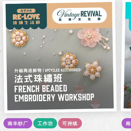
南丰纱厂
工作坊
可持续
南