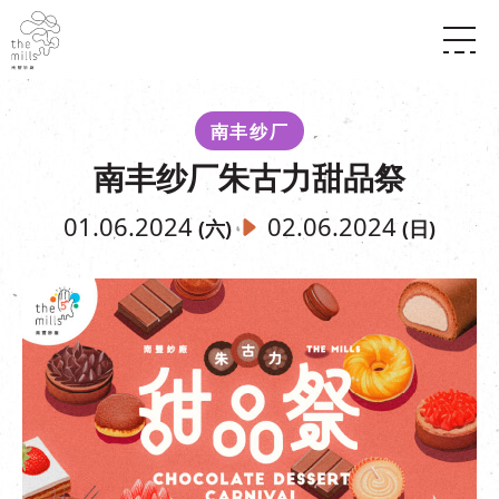
传承与历史
愿景
关于南丰纱厂
南丰纱厂
三大支柱
店堂指南
南丰纱厂朱古力甜品祭
媒体中心
商店
南丰店堂
联络我们
活动
餐饮
01.06.2024
02.06.2024
(六)
(日)
景点
世界之約
活动
活动场地
活化与保育
展覽
走进南丰纱厂
体验
走进南丰纱厂
CHAT六厂
开放时间及位置
到访我们
南丰作坊
穿梭巴士服务
其他體驗
停车场
NF TOUCH