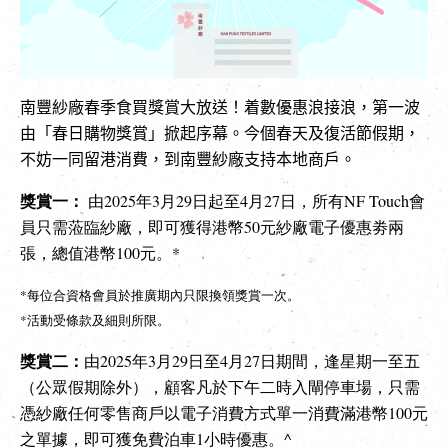
EN
|
繁
南豐紗廠春季食買獎賞大放送！着數優惠浪接浪
，第一波
由「春日購物獎賞」掀起序幕。
今個春天及復活節假期，
不妨一同留港消費，到南豐紗廠支持本地商戶。
獎賞一：
由2025年3月29日起至4月27日，所有NF Touch會
員只需蒞臨紗廠，即可獲得港幣50元紗廠電子優惠劵兩
張，總值港幣100元。*
*每位合資格會員於推廣期內只限換領獎賞一次。
*活動受條款及細則所限。
獎賞二：
由2025年3月29日至4月27日期間，逢星期一至五
（公眾假期除外），顧客凡於下午二時入閘停車場，只需
憑紗廠任何零售商戶以電子消費方式單一消費滿港幣100元
之單據，即可獲免費泊車1小時優惠。^