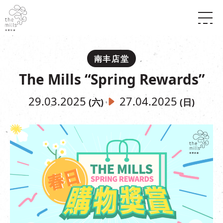
传承与历史
愿景
关于南丰纱厂
南丰店堂
三大支柱
店堂指南
The Mills “Spring Rewards”
媒体中心
商店
南丰店堂
联络我们
活动
餐饮
29.03.2025
27.04.2025
(六)
(日)
景点
世界之約
活动
活动场地
活化与保育
展覽
走进南丰纱厂
体验
走进南丰纱厂
CHAT六厂
开放时间及位置
到访我们
南丰作坊
穿梭巴士服务
其他體驗
停车场
NF TOUCH