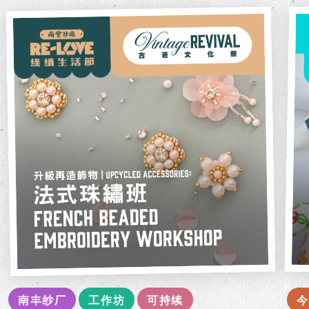
南丰纱厂
工作坊
可持续
今