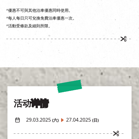
^優惠不可與其他泊車優惠同時使用。
^每人每日只可兌換免費泊車優惠一次。
^活動受條款及細則所限。
活动
详情
29.03.2025
27.04.2025
(六)
(日)