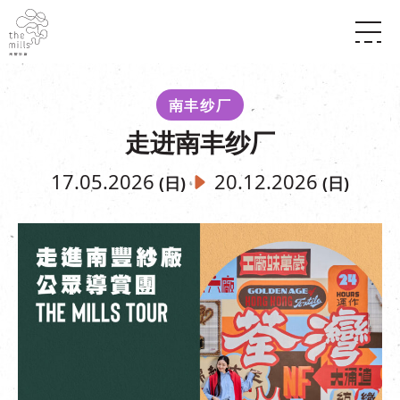
传承与历史
愿景
关于南丰纱厂
南丰纱厂
三大支柱
店堂指南
走进南丰纱厂
媒体中心
商店
南丰店堂
联络我们
活动
餐饮
17.05.2026
20.12.2026
(日)
(日)
景点
世界之約
活动
活动场地
活化与保育
展覽
走进南丰纱厂
体验
走进南丰纱厂
CHAT六厂
开放时间及位置
到访我们
南丰作坊
穿梭巴士服务
其他體驗
停车场
NF TOUCH