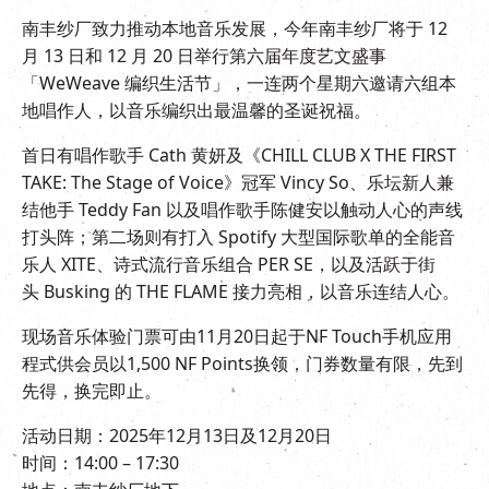
EN
|
繁
南丰纱厂致力推动本地音乐发展，今年南丰纱厂将于 12
月 13 日和 12 月 20 日举行第六届年度艺文盛事
「WeWeave 编织生活节」，一连两个星期六邀请六组本
地唱作人，以音乐编织出最温馨的圣诞祝福。
首日有唱作歌手 Cath 黄妍及《CHILL CLUB X THE FIRST
TAKE: The Stage of Voice》冠军 Vincy So、乐坛新人兼
结他手 Teddy Fan 以及唱作歌手陈健安以触动人心的声线
打头阵；第二场则有打入 Spotify 大型国际歌单的全能音
乐人 XITE、诗式流行音乐组合 PER SE，以及活跃于街
头 Busking 的 THE FLAME 接力亮相，以音乐连结人心。
现场音乐体验门票可由11月20日起于NF Touch手机应用
程式供会员以1,500 NF Points换领，门券数量有限，先到
先得，换完即止。
活动日期：2025年12月13日及12月20日
时间：14:00 – 17:30