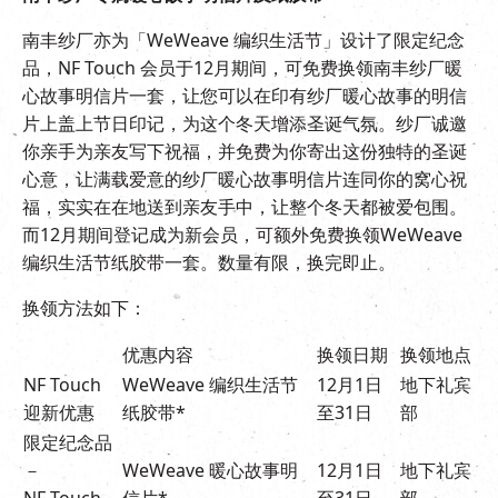
南丰纱厂亦为「WeWeave 编织生活节」设计了限定纪念
品，NF Touch 会员于12月期间，可免费换领南丰纱厂暖
心故事明信片一套，让您可以在印有纱厂暖心故事的明信
片上盖上节日印记，为这个冬天增添圣诞气氛。纱厂诚邀
你亲手为亲友写下祝福，并免费为你寄出这份独特的圣诞
心意，让满载爱意的纱厂暖心故事明信片连同你的窝心祝
福，实实在在地送到亲友手中，让整个冬天都被爱包围。
而12月期间登记成为新会员，可额外免费换领WeWeave
编织生活节纸胶带一套。数量有限，换完即止。
换领方法如下：
优惠内容
换领日期
换领地点
NF Touch
WeWeave 编织生活节
12月1日
地下礼宾
迎新优惠
纸胶带*
至31日
部
限定纪念品
－
WeWeave 暖心故事明
12月1日
地下礼宾
NF Touch
信片*
至31日
部