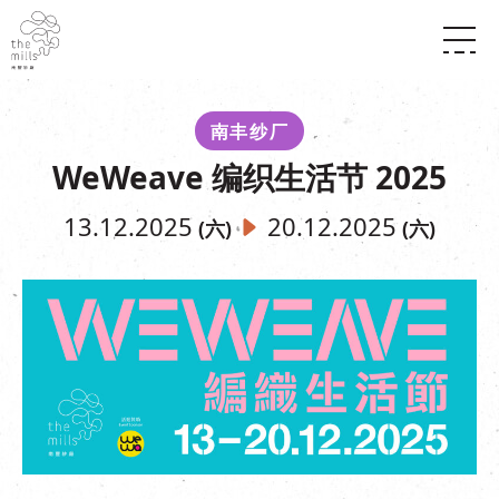
传承与历史
愿景
关于南丰纱厂
南丰纱厂
三大支柱
店堂指南
WeWeave 编织生活节 2025
媒体中心
商店
南丰店堂
联络我们
活动
餐饮
13.12.2025
20.12.2025
(六)
(六)
景点
世界之約
活动
活动场地
活化与保育
展覽
走进南丰纱厂
体验
走进南丰纱厂
CHAT六厂
开放时间及位置
到访我们
南丰作坊
穿梭巴士服务
其他體驗
停车场
NF TOUCH