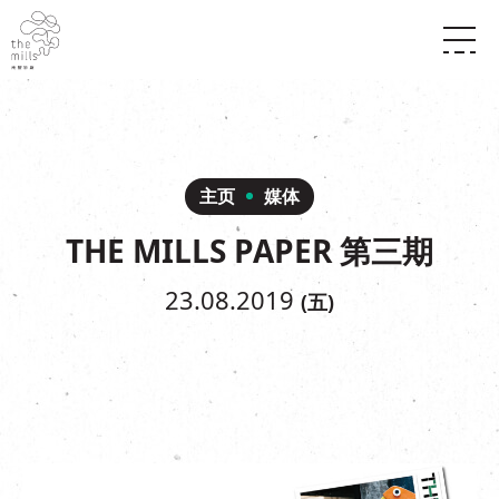
传承与历史
愿景
关于南丰纱厂
三大支柱
店堂指南
媒体中心
商店
南丰店堂
主页
媒体
联络我们
活动
餐饮
THE MILLS PAPER 第三期
景点
世界之約
活动
活动场地
活化与保育
展覽
23.08.2019
(五)
走进南丰纱厂
体验
走进南丰纱厂
CHAT六厂
开放时间及位置
到访我们
南丰作坊
穿梭巴士服务
其他體驗
停车场
NF TOUCH