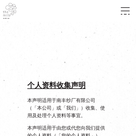
传承与历史
愿景
关于南丰纱厂
三大支柱
店堂指南
媒体中心
商店
南丰店堂
联络我们
活动
餐饮
景点
世界之約
活动
活动场地
活化与保育
展覽
个人资料收集声明
走进南丰纱厂
体验
走进南丰纱厂
CHAT六厂
开放时间及位置
本声明适用于南丰纱厂有限公司
到访我们
南丰作坊
（「本公司」或「我们」）收集、使
穿梭巴士服务
其他體驗
用及处理个人资料等事宜。
停车场
NF TOUCH
本声明适用于由您或代您向我们提供
的个人资料（「您的个人资料」），