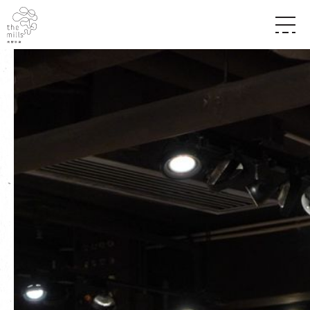
传承与历史
愿景
关于南丰纱厂
三大支柱
店堂指南
媒体中心
商店
南丰店堂
联络我们
活动
餐饮
景点
世界之約
活动
活动场地
活化与保育
展覽
走进南丰纱厂
体验
走进南丰纱厂
CHAT六厂
开放时间及位置
到访我们
南丰作坊
穿梭巴士服务
其他體驗
停车场
NF TOUCH