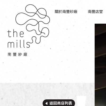
傳承與歷史
店堂指南
願景
關於南豐紗廠
南豐店堂
商店
三大支柱
餐飲
媒體中心
活動場地
聯絡我們
返回商店列表