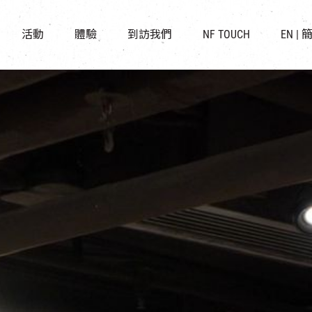
景點
所有活動
活化與保育
開放時間及位置
活動
體驗
到訪我們
NF TOUCH
EN
|
世界之約
走進南豐紗廠
穿梭巴士服務
展覽
CHAT六廠
停車場
導賞團
南豐作坊
其他體驗