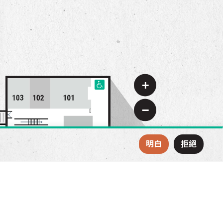
+
−
明白
拒絕