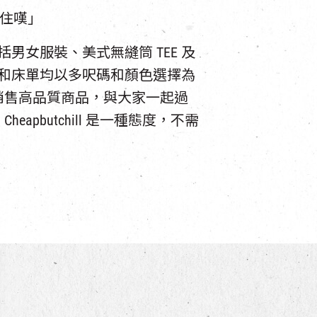
，平住嘆」
包括男女服裝、美式無縫筒 TEE 及
E和床單均以多呎碼和顏色選擇為
銷售高品質商品，與大家一起過
apbutchill 是一種態度，不需