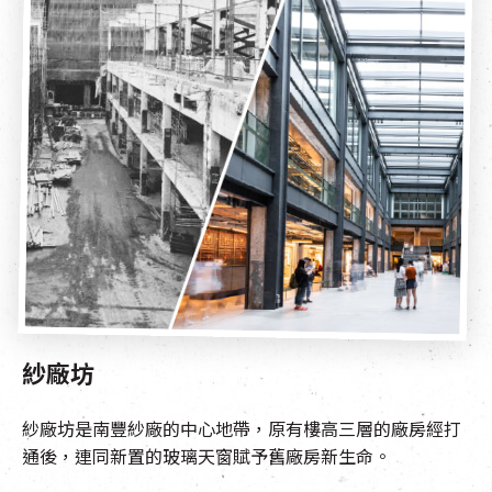
紗廠坊
紗廠坊是南豐紗廠的中心地帶，原有樓高三層的廠房經打
通後，連同新置的玻璃天窗賦予舊廠房新生命。