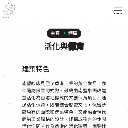
傳承與歷史
願景
關於南豐紗廠
主頁
體驗
三大支柱
店堂指南
媒體中心
活化與
保育
商店
南豐店堂
聯絡我們
所有活動
餐飲
景點
世界之約
活動
活動場地
建築特色
活化與保育
展覽
走進南豐紗廠
體驗
導賞團
南豐紗廠見證了香港工業的黃金歲月，亦
CHAT六廠
伴隨紡織業的式微，最終由南豐集團改建
開放時間及位置
並活化為香港地標式的文創保育項目。通
到訪我們
南豐作坊
穿梭巴士服務
過活化保育，既能結合歷史文化，保留紗
其他體驗
停車場
廠原有的面貌和建築特色；又能融合現代
NF TOUCH
簡約工業風格的設計，建構成獨有的休閒
活化空間。作為香港的活化建築，南豐紗