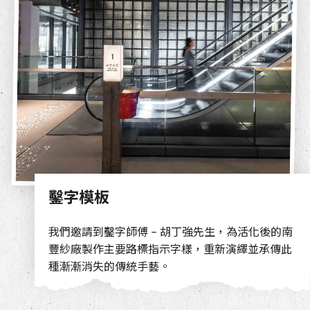
鑿字模板
我們邀請到鑿字師傅 – 胡丁強先生，為活化後的南
豐紗廠製作主要路標指示字樣，重新演繹並承傳此
種漸漸消失的傳統手藝。