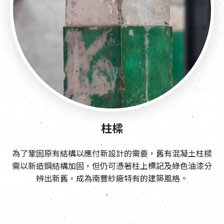
柱樑
為了鞏固原有結構以應付新設計的需要，舊有混凝土柱樑
需以新造鋼結構加固，但仍可憑著柱上標記及綠色油漆分
辨出新舊，成為南豐紗廠特有的建築風格。