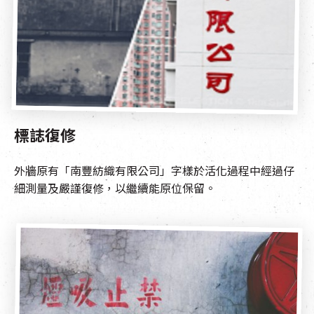
標誌復修
外牆原有「南豐紡織有限公司」字樣於活化過程中經過仔
細測量及嚴謹復修，以繼續能原位保留。