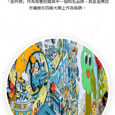
「金杯牌」作為南豐紡織其中一個知名品牌，其金盃標誌
亦鑲嵌在四廠大閘上作為裝飾。