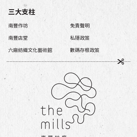
三大支柱
南豐作坊
免責聲明
南豐店堂
私隱政策
六廠紡織文化藝術館
數碼存根政策