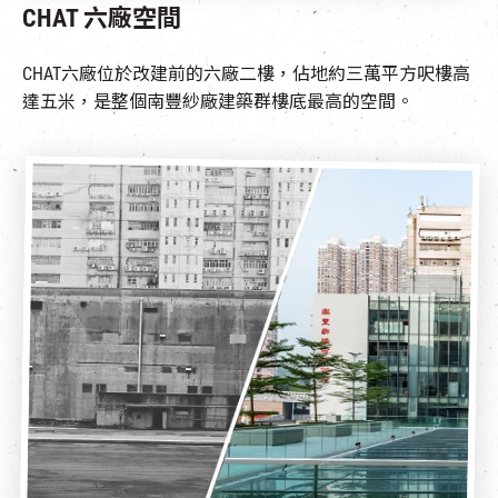
CHAT 六廠空間
CHAT六廠位於改建前的六廠二樓，佔地約三萬平方呎樓高
達五米，是整個南豐紗廠建築群樓底最高的空間。