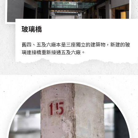
玻璃橋
舊四、五及六廠本是三座獨立的建築物，新建的玻
璃連接橋重新接通五及六廠。