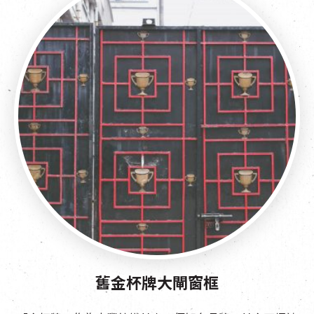
舊金杯牌大閘窗框