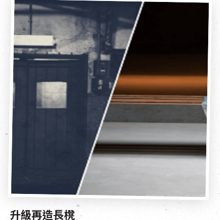
升級再造長櫈