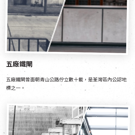
五廠鐵閘
五廠鐵閘曾面朝青山公路佇立數十載，是荃灣區內公認地
標之一。