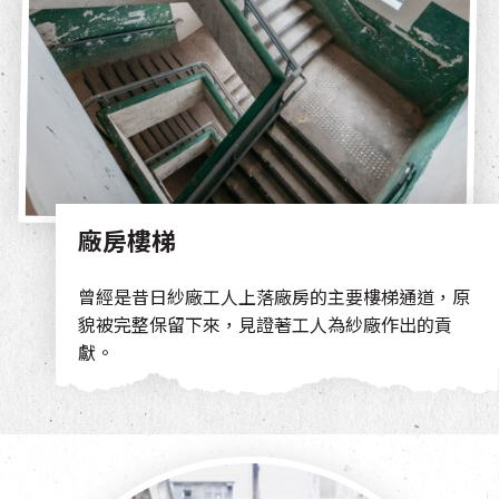
廠房樓梯
曾經是昔日紗廠工人上落廠房的主要樓梯通道，原
貌被完整保留下來，見證著工人為紗廠作出的貢
獻。