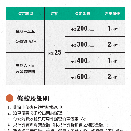
指定期間
時租
指定消費
泊車優惠
200
1
HK$
以上
小時
星期一至五
（公眾假期除外）
300
2
HK$
以上
小時
25
HK$
400
1
HK$
以上
小時
星期六、日
及公眾假期
600
2
HK$
以上
小時
條款及細則
此泊車優惠只適用於私家車;
泊車優惠必須於出閘前辦理;
每套消費收據只可用作辦理泊車優惠1次;
只計算實際消費金額（即只計算折扣後之剩餘金額）;
恕不接受任何繳付賬單、學費、會籍、預付式消費（包括購買