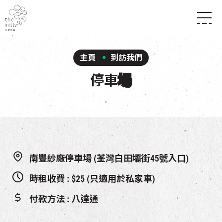
傳承與歷史
願景
關於南豐紗廠
主頁
到訪我們
三大支柱
店堂指南
媒體中心
停車
場
商店
南豐店堂
聯絡我們
所有活動
餐飲
景點
世界之約
活動
活動場地
活化與保育
展覽
走進南豐紗廠
體驗
導賞團
CHAT六廠
南豐紗廠停車場 (荃灣白田壩街45號入口)
開放時間及位置
到訪我們
南豐作坊
穿梭巴士服務
時租收費 : $25 (只適用於私家車)
其他體驗
停車場
付款方法 : 八達通
NF TOUCH