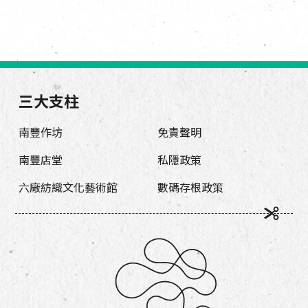
三大支柱
南豐作坊
免責聲明
南豐店堂
私隱政策
六廠紡織文化藝術館
數碼存根政策