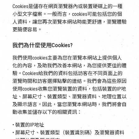
EN
|
簡
Cookies是儲存在網頁瀏覽器內或裝置硬碟上的一種
小型文字檔案。一般而言，cookies可能包括您的個
人資料，讓您再次瀏覽本網站時能更舒適，瀏覽體驗
更簡便容易。
我們為什麼使用Cookies?
我們使用cookies主要為您在瀏覽本網站上提供個人
化的內容，及助我們改善本網站，為您提供更佳的體
驗。Cookies給我們的資料包括訪客在不同頁面上的
瀏覽時間和訪客選擇點擊的連結。我們會為這些原因
使用cookies收集您瀏覽裝置的資料，包括裝置的IP地
址、屏幕尺寸、裝置類型、瀏覽器資料、地理位置以
及顯示語言。因此，當您瀏覽本網站時，我們將會自
動收集並儲存以下的相關資訊：
• 裝置的IP地址
• 屏幕尺寸、裝置類型（裝置識別碼）及瀏覽器資料