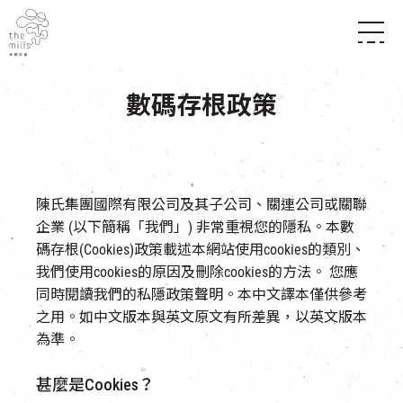
傳承與歷史
願景
關於南豐紗廠
數碼存根政策
三大支柱
店堂指南
媒體中心
商店
南豐店堂
聯絡我們
所有活動
餐飲
景點
世界之約
活動
陳氏集團國際有限公司及其子公司、關連公司或關聯
活動場地
企業 (以下簡稱「我們」) 非常重視您的隱私。本數
活化與保育
展覽
碼存根(Cookies)政策載述本網站使用cookies的類別、
走進南豐紗廠
體驗
導賞團
我們使用cookies的原因及刪除cookies的方法。 您應
CHAT六廠
開放時間及位置
同時閱讀我們的私隱政策聲明。本中文譯本僅供參考
到訪我們
南豐作坊
之用。如中文版本與英文原文有所差異，以英文版本
穿梭巴士服務
其他體驗
為準。
停車場
NF TOUCH
甚麼是Cookies？