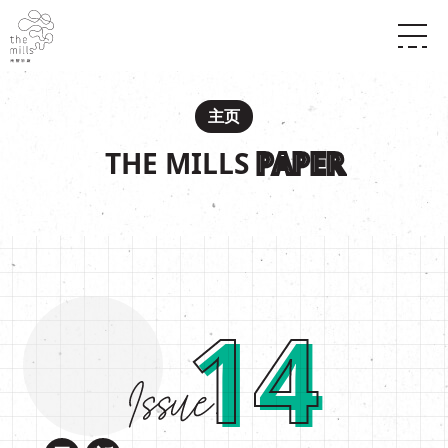
传承与历史
愿景
关于南丰纱厂
主页
三大支柱
店堂指南
媒体中心
THE MILLS
PAPER
商店
南丰店堂
联络我们
活动
餐饮
景点
世界之約
活动
活动场地
活化与保育
展覽
走进南丰纱厂
体验
走进南丰纱厂
14
14
CHAT六厂
开放时间及位置
到访我们
南丰作坊
穿梭巴士服务
其他體驗
停车场
NF TOUCH