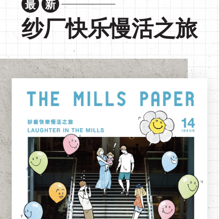
最
新
EN
|
繁
纱厂快乐慢活之旅