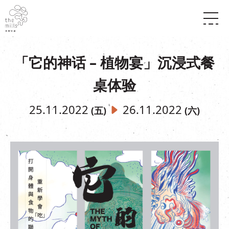
传承与历史
愿景
关于南丰纱厂
「它的神话 – 植物宴」沉浸式餐
三大支柱
店堂指南
媒体中心
桌体验
商店
南丰店堂
联络我们
活动
餐饮
25.11.2022
26.11.2022
(五)
(六)
景点
世界之約
活动
活动场地
活化与保育
展覽
走进南丰纱厂
体验
走进南丰纱厂
CHAT六厂
开放时间及位置
到访我们
南丰作坊
穿梭巴士服务
其他體驗
停车场
NF TOUCH