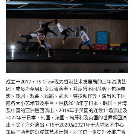
成立于
2017
，
TS Crew
现为香港艺术发展局的三年资助艺
团，成员为全男班专业表演者，并涉猎不同范畴，包括电
影、戏剧、戏曲、舞蹈、武术、特技动作等，演出见于国
际各大小艺术节及平台，包括
2018
年于日本、韩国、台湾
及中国的亚洲巡回演出、
2019
年于英国的连续
11
场演出及
2022
年于日本、韩国、法国、匈牙利及英国的世界巡回演
出。除了海外演出，
TS
于
2020
及
2021
年于大埔艺术中心
策展了两年的沉浸式艺术计划。为了进一步提升及推广香