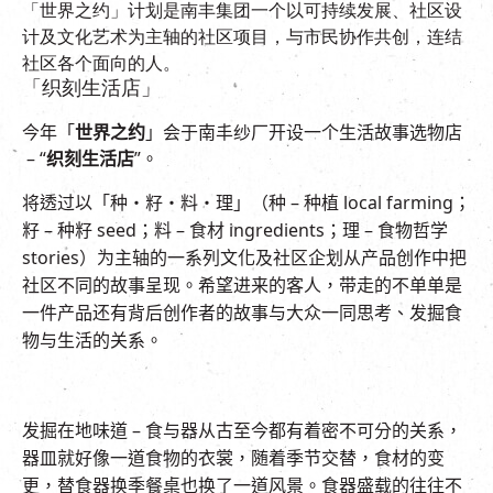
「世界之约」计划是南丰集团一个以可持续发展、社区设
计及文化艺术为主轴的社区项目，与市民协作共创，连结
社区各个面向的人。
「织刻生活店」
今年「
世界之约
」会于南丰纱厂开设一个生活故事选物店
– “
织刻生活店
”
。
将透过以「种・籽・料・理」（种
–
种植
local farming
；
籽
–
种籽
seed
；料
–
食材
ingredients
；理
–
食物哲学
stories
）为主轴的一系列文化及社区企划从产品创作中把
社区不同的故事呈现。希望进来的客人，带走的不单单是
一件产品还有背后创作者的故事与大众一同思考、发掘食
物与生活的关系。
发掘在地味道
–
食与器从古至今都有着密不可分的关系，
器皿就好像一道食物的衣裳，随着季节交替，食材的变
更，替食器换季餐桌也换了一道风景。食器盛载的往往不