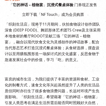
「
它的神话 – 植物宴
」
沉浸式餐桌体验
门券现正发售
立即下载「NF Touch」成为会员购票
「织刻生活店」现将于11月期间，伙拍食物设计创作团队
深食 (DEEP FOOD)、舞蹈形体艺术团TS Crew及主张采用
本地食材的餐厅ROOOT呈献三场「它的神话 – 植物
宴」，融合以现代饮食文化为灵感创作的神话故事，配合
当代形态艺术打造沉浸式餐桌体验；从食材选择，摆盘设
计以至用膳氛围形造一场探讨式的文化盛宴，反思食物于
急速发展社会中的价值，学习「吃」的意义。
富庶的城市生活，为我们提供了丰富的资源和食材。工业
化的制餐方式，速食文化等兴起虽然提升了人类的生活品
质但同时亦衍生了很多食物浪费问题，长远对环境产生负
面影响。「织刻生活店」希望藉著「它的神话 – 植物宴」
引发人类思考在满足生活所需后能否同时照顾好大自然，