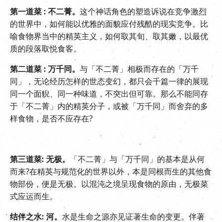
第一道菜
:
不二菁。
这个神话角色的塑造诉说在竞争激烈
的世界中，如何能以优雅的面貌应付残酷的现实竞争。比
喻食物界当中的精英主义，如何取其旬、取其嫩，以最优
质的段落取悦食客。
第二道菜
:
万千同。
与「不二菁」相极而存在的「万千
同」，无论经历怎样的世态变幻，都只会千篇一律的展现
同一个面貎、同一种味道，不突出但可靠。那么不能同存
于「不二菁」内的精英分子，或被「万千同」而舍弃的多
样食物，是否不应存在?
第三道菜
:
无极。
「不二菁」与「万千同」的基本是从何
而来?在精英与规范化的世界以外，本是同根而生的其他食
物部份，便是无极。以混沌之境呈现食物的原由，无极菜
式应运而生。
结伴之水
:
河。
水是生命之源亦见证著生命的变更。伴著