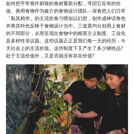
如何把平常视作厨馀的食材重新分配，寻回它应有的价
值。善用食物作为媒介的食物设计团队 – 深食把人们日常
「取其精华」的主流饮食习惯加以幻想，创作成神话角色
并将其特色反映于食物设计当中。三道菜均分别用上食材
的不同部分，从而呈现出食物中的精英主义制度、工业化
及多样性等议题。这些议题正正是我们每一天的经历，今
天社会上的主流价值。这些制度下又产生了多少牺牲品?
处于主流价值外，又是否就没有存在价值?