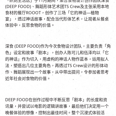
「织刻生活店」于
11
月期间，集合食物设计创作团队深食
(DEEP FOOD)
、舞蹈形体艺术团
TS Crew
及主张采用本地
食材的餐厅
ROOOT
，创作了三场「它的神话—植物
宴」，透过神话故事，配合当代形体艺术，让观者从餐桌
体验中，反思食物的价值。
深食
(DEEP FOOD)
作为今次食物设计团队，主要负责「角
色」设定和故事「剧本」，创办人陈可儿和伍泽均以「它
的神话」作为切入，用虚构的神话人物作蓝本，运用拟人
法，塑造出几位主要角色，再透过
TS Crew
设计的形体动
作、舞蹈展现出一个故事，从中带出提问，令参加者思考
近年社会对食物的价值。
DEEP FOOD
在创作过程中不断反思「剧本」的长度和资
讯量，并尝试以电影的逻辑讲故事，最后他们决定用一个
晚餐体验的想像，控制出最佳时间。整个沉浸式体验活