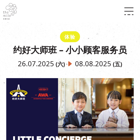
传承与历史
愿景
关于南丰纱厂
体验
三大支柱
店堂指南
约好大师班 – 小小顾客服务员
媒体中心
商店
南丰店堂
联络我们
活动
餐饮
26.07.2025
08.08.2025
(六)
(五)
景点
世界之約
活动
活动场地
活化与保育
展覽
走进南丰纱厂
体验
走进南丰纱厂
CHAT六厂
开放时间及位置
到访我们
南丰作坊
穿梭巴士服务
其他體驗
停车场
NF TOUCH