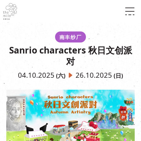
传承与历史
愿景
关于南丰纱厂
南丰纱厂
三大支柱
店堂指南
Sanrio characters 秋日文创派
媒体中心
商店
南丰店堂
联络我们
对
活动
餐饮
景点
世界之約
活动
活动场地
04.10.2025
26.10.2025
(六)
(日)
活化与保育
展覽
走进南丰纱厂
体验
走进南丰纱厂
CHAT六厂
开放时间及位置
到访我们
南丰作坊
穿梭巴士服务
其他體驗
停车场
NF TOUCH