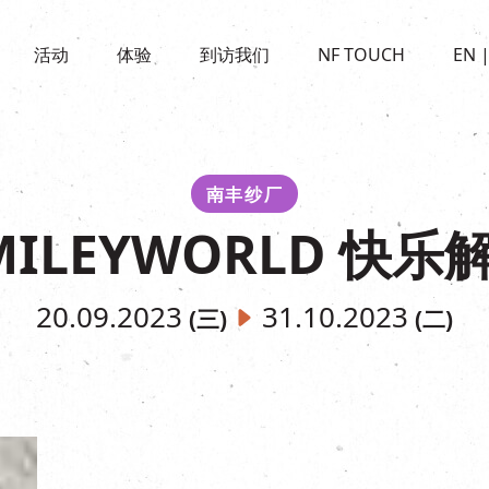
景点
活动
活化与保育
开放时间及位置
活动
体验
到访我们
NF TOUCH
EN
世界之約
走进南丰纱厂
穿梭巴士服务
展覽
CHAT六厂
停车场
走进南丰纱厂
南丰作坊
其他體驗
南丰纱厂
MILEYWORLD 快乐
20.09.2023
31.10.2023
(三)
(二)