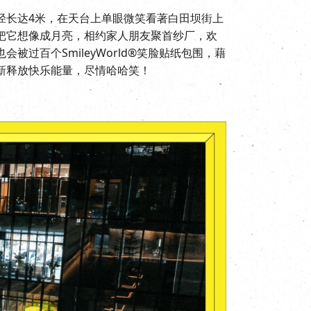
径长达4米，在天台上单眼微笑看著白田坝街上
把它想像成月亮，相约家人朋友聚首纱厂，欢
被过百个SmileyWorld®笑脸贴纸包围，藉
新释放快乐能量，尽情哈哈笑！