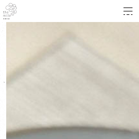
传承与历史
愿景
关于南丰纱厂
三大支柱
店堂指南
媒体中心
商店
南丰店堂
联络我们
活动
餐饮
景点
世界之約
活动
活动场地
活化与保育
展覽
走进南丰纱厂
体验
走进南丰纱厂
CHAT六厂
开放时间及位置
到访我们
南丰作坊
穿梭巴士服务
其他體驗
停车场
NF TOUCH