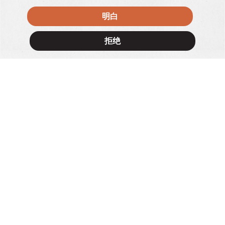
×
明白
拒绝
kobane
1/F