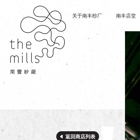
传承与历史
店堂指南
愿景
关于南丰纱厂
南丰店堂
商店
三大支柱
餐饮
媒体中心
活动场地
联络我们
返回商店列表