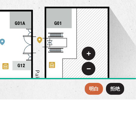
+
−
明白
拒绝