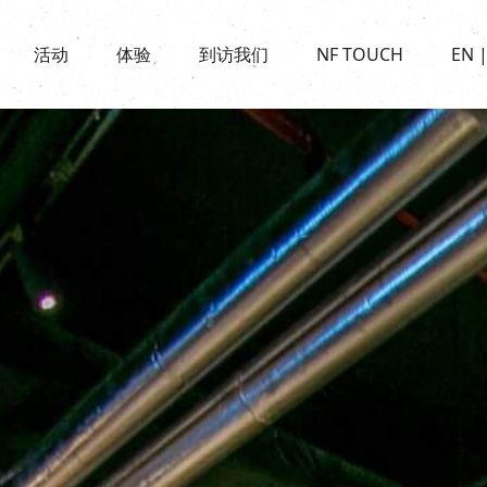
景点
活动
活化与保育
开放时间及位置
活动
体验
到访我们
NF TOUCH
EN
世界之約
走进南丰纱厂
穿梭巴士服务
展覽
CHAT六厂
停车场
走进南丰纱厂
南丰作坊
其他體驗