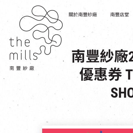
傳承與歷史
店堂指南
願景
關於南豐紗廠
南豐店堂
商店
三大支柱
餐飲
媒體中心
活動場地
聯絡我們
南豐紗廠
優惠券 THE
SHO