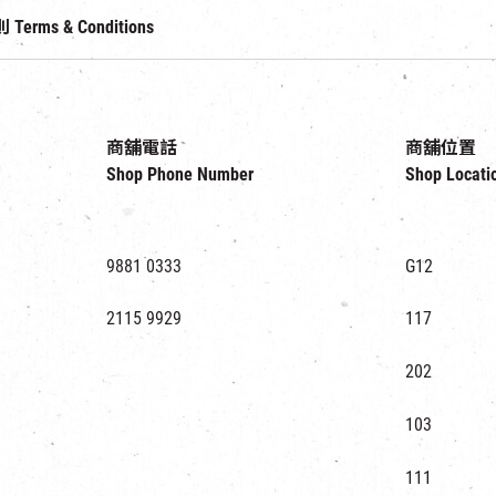
rms & Conditions
商舖電話
商舖位置
Shop Phone Number
Shop Locati
9881 0333
G12
2115 9929
117
202
103
111