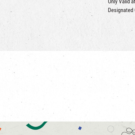
Only Valid a
Designated O