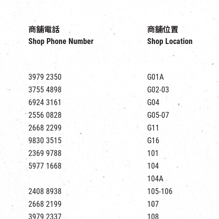
商舖電話
商舖位置
Shop Phone Number
Shop Location
3979 2350
G01A
3755 4898
G02-03
6924 3161
G04
2556 0828
G05-07
2668 2299
G11
9830 3515
G16
2369 9788
101
5977 1668
104
104A
2408 8938
105-106
2668 2199
107
3979 2337
108