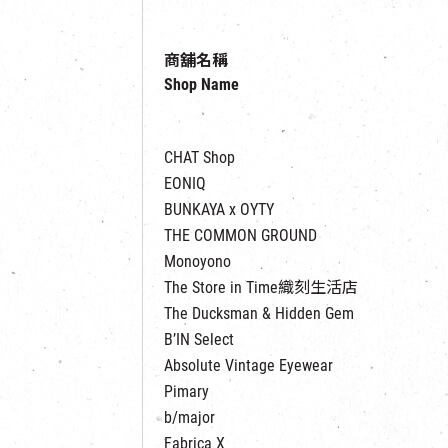
商舖名稱
Shop Name
CHAT Shop
EONIQ
BUNKAYA x OYTY
THE COMMON GROUND
Monoyono
The Store in Time織刻生活店
The Ducksman & Hidden Gem
B’IN Select
Absolute Vintage Eyewear
Pimary
b/major
Fabrica X