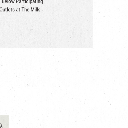
t Below Participating
utlets at The Mills