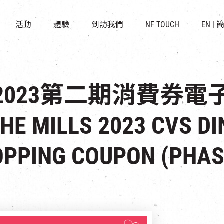
景點
所有活動
活化與保育
開放時間及位置
活動
體驗
到訪我們
NF TOUCH
EN
|
世界之約
走進南豐紗廠
穿梭巴士服務
展覽
CHAT六廠
停車場
導賞團
南豐作坊
其他體驗
2023第二期消費券電
 MILLS 2023 CVS DI
PPING COUPON (PHAS