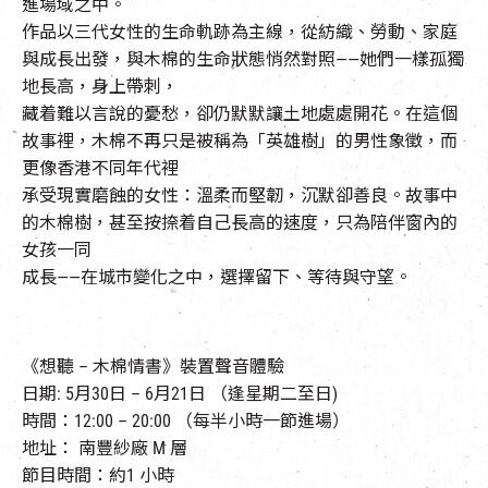
進場域之中。
作品以三代女性的生命軌跡為主線，從紡織、勞動、家庭
與成長出發，與木棉的生命狀態悄然對照——她們一樣孤獨
地長高，身上帶刺，
藏着難以言說的憂愁，卻仍默默讓土地處處開花。在這個
故事裡，木棉不再只是被稱為「英雄樹」的男性象徵，而
更像香港不同年代裡
承受現實磨蝕的女性：溫柔而堅韌，沉默卻善良。故事中
的木棉樹，甚至按捺着自己長高的速度，只為陪伴窗內的
女孩一同
成長——在城市變化之中，選擇留下、等待與守望。
《想聽 – 木棉情書》裝置聲音體驗
日期: 5月30日 – 6月21日 （逢星期二至日)
時間：12:00 – 20:00 （每半小時一節進場）
地址： 南豐紗廠 M 層
節目時間：約1 小時