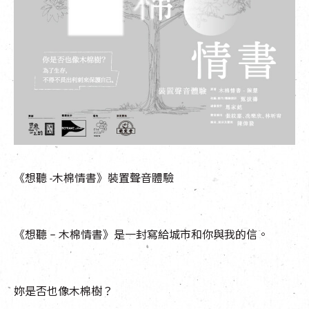
EN
|
簡
《想聽 -木棉情書》裝置聲音體驗
《想聽 – 木棉情書》是一封寫給城市和你與我的信。
妳是否也像木棉樹？