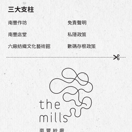
三大支柱
南豐作坊
免責聲明
南豐店堂
私隱政策
六廠紡織文化藝術館
數碼存根政策