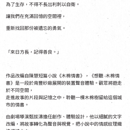
為了生存，不得不長出利刺以自衛。
讓我們在充滿回憶的空間裡，
重新找回那份被遺忘的勇氣。
「來日方長，記得善良。」
作品改編自陳慧短篇小說《木棉情書》，《想聽 -木棉情
書》是一段於南豐紗廠展開的裝置聲音體驗。觀眾將遊走
於不同空間，
走進故事的片段與記憶之中，聆聽一棵木棉樹留給這個城
市的情書。
由劇場導演甄拔濤擔任創作、體驗設計，他以細膩的文字
改編，將故事轉化為聲音與視覺，把小說中的情感紋理織