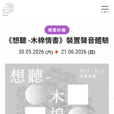
傳承與歷史
願景
關於南豐紗廠
南豐紗廠
三大支柱
店堂指南
《想聽 -木棉情書》裝置聲音體驗
媒體中心
商店
南豐店堂
聯絡我們
所有活動
餐飲
30.05.2026
21.06.2026
(六)
(日)
景點
世界之約
活動
活動場地
活化與保育
展覽
走進南豐紗廠
體驗
導賞團
CHAT六廠
開放時間及位置
到訪我們
南豐作坊
穿梭巴士服務
其他體驗
停車場
NF TOUCH