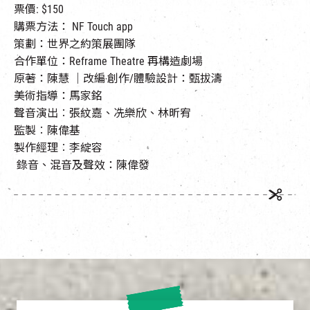
票價: $150
購票方法： NF Touch app
策劃：世界之約策展團隊
合作單位：Reframe Theatre 再構造劇場
原著：陳慧 ｜改編‧創作/體驗設計：甄拔濤
美術指導：馬家銘
聲音演出︰張紋嘉、冼樂欣、林昕宥
監製︰陳偉基
製作經理︰李綻容
錄音、混音及聲效：陳偉發