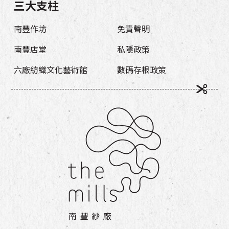
三大支柱
南豐作坊
免責聲明
南豐店堂
私隱政策
六廠紡織文化藝術館
數碼存根政策