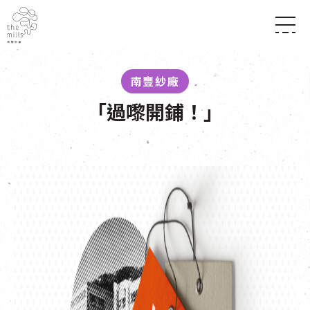
傳承與歷史
願景
關於南豐紗廠
南豐紗廠
三大支柱
店堂指南
媒體中心
「過嚟開鋪！」
商店
南豐店堂
聯絡我們
所有活動
餐飲
景點
世界之約
活動
活動場地
活化與保育
展覽
走進南豐紗廠
體驗
導賞團
CHAT六廠
開放時間及位置
到訪我們
南豐作坊
穿梭巴士服務
其他體驗
停車場
NF TOUCH