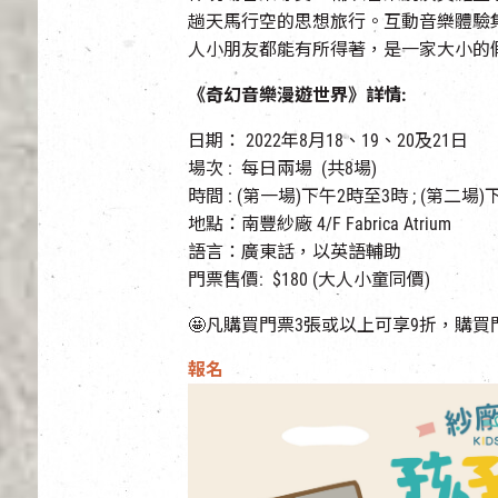
趟天馬行空的思想旅行。互動音樂體驗
人小朋友都能有所得著，是一家大小的
《奇幻音樂漫遊世界》詳情:
日期： 2022年8月18、19、20及21日
場次 : 每日兩場 (共8場)
時間 : (第一場)下午2時至3時 ; (第二場
地點：南豐紗廠 4/F Fabrica Atrium
語言：廣東話，以英語輔助
門票售價: $180 (大人小童同價)
🤩凡購買門票3張或以上可享9折，購買
報名