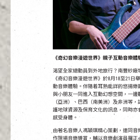
《奇幻音樂漫遊世界》親子互動音樂體
渴望全家總動員到外地旅行？南豐紗廠
《奇幻音樂漫遊世界》於8月18至21
動音樂體驗。伴隨着耳熟能詳的悠揚樂
與小朋友一同進入互動幻想空間，一邊
（亞洲）、巴西（南美洲）及非洲等，
護地球資源及保育文化的訊息，同時亦
感受身體。
由著名音樂人馮穎琪精心策劃，連同音樂總
作現場音樂導賞，輔以音樂劇演員羅正