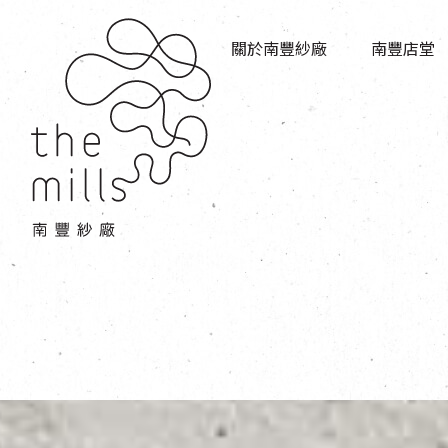
傳承與歷史
店堂指南
願景
關於南豐紗廠
南豐店堂
商店
三大支柱
餐飲
媒體中心
活動場地
聯絡我們