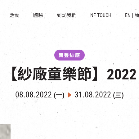
景點
所有活動
活化與保育
開放時間及位置
活動
體驗
到訪我們
NF TOUCH
EN
|
世界之約
走進南豐紗廠
穿梭巴士服務
展覽
CHAT六廠
停車場
導賞團
南豐作坊
其他體驗
南豐紗廠
【紗廠童樂節】2022
08.08.2022
31.08.2022
(一)
(三)