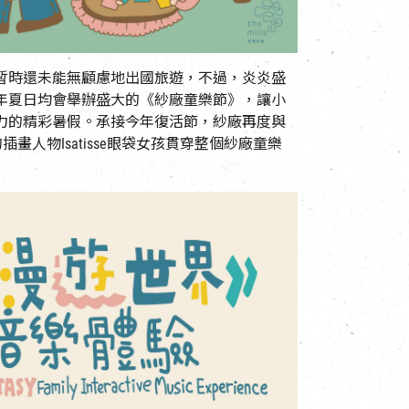
暫時還未能無顧慮地出國旅遊，不過，炎炎盛
年夏日均會舉辦盛大的《紗廠童樂節》，讓小
力的精彩暑假。承接今年復活節，紗廠再度與
的插畫人物
Isatisse
眼袋女孩貫穿整個紗廠童樂