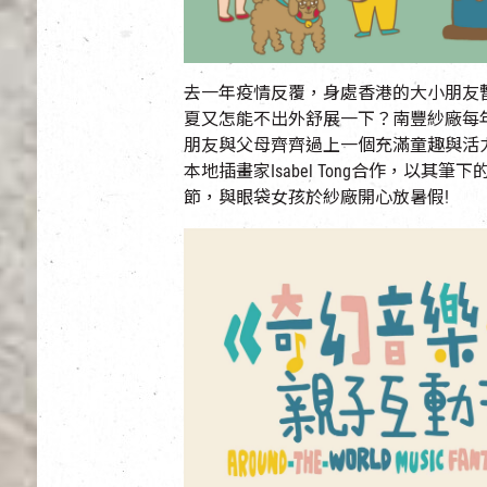
去一年疫情反覆，身處香港的大小朋友
夏又怎能不出外舒展一下？南豐紗廠每
朋友與父母齊齊過上一個充滿童趣與活
本地插畫家
Isabel Tong
合作，以其筆下
節，與眼袋女孩於紗廠開心放暑假
!