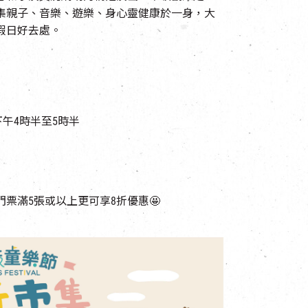
集親子、音樂、遊樂、身心靈健康於一身，大
假日好去處。
)下午4時半至5時半
門票滿5張或以上更可享8折優惠🤩