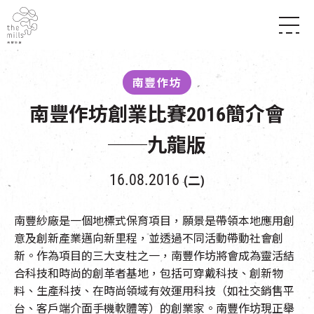
傳承與歷史
願景
關於南豐紗廠
南豐作坊
三大支柱
店堂指南
媒體中心
南豐作坊創業比賽2016簡介會
商店
南豐店堂
聯絡我們
所有活動
餐飲
──九龍版
景點
世界之約
活動
活動場地
活化與保育
16.08.2016
展覽
(二)
走進南豐紗廠
體驗
導賞團
CHAT六廠
南豐紗廠是一個地標式保育項目，願景是帶領本地應用創
開放時間及位置
意及創新產業邁向新里程，並透過不同活動帶動社會創
到訪我們
南豐作坊
穿梭巴士服務
新。作為項目的三大支柱之一，南豐作坊將會成為靈活結
其他體驗
停車場
合科技和時尚的創革者基地，包括可穿戴科技、創新物
NF TOUCH
料、生產科技、在時尚領域有效運用科技（如社交銷售平
台、客戶端介面手機軟體等）的創業家。南豐作坊現正舉