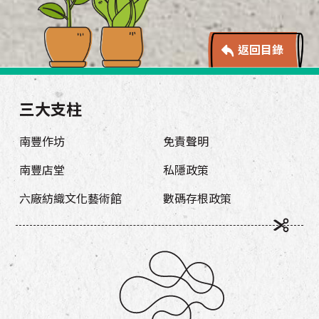
返回目錄
三大支柱
南豐作坊
免責聲明
南豐店堂
私隱政策
六廠紡織文化藝術館
數碼存根政策