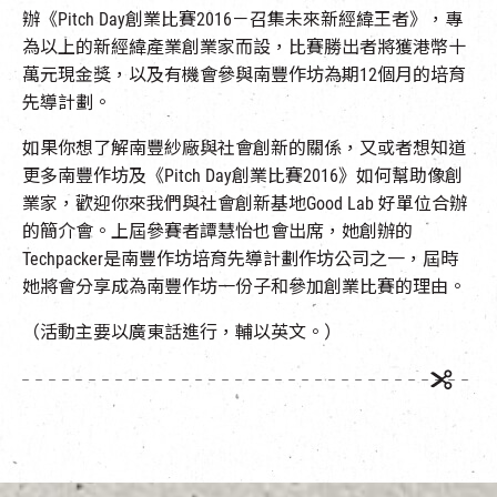
EN
|
簡
辦《Pitch Day創業比賽2016－召集未來新經緯王者》，專
為以上的新經緯產業創業家而設，比賽勝出者將獲港幣十
萬元現金獎，以及有機會參與南豐作坊為期12個月的培育
先導計劃。
如果你想了解南豐紗廠與社會創新的關係，又或者想知道
更多南豐作坊及《Pitch Day創業比賽2016》如何幫助像創
業家，歡迎你來我們與社會創新基地Good Lab 好單位合辦
的簡介會。上屆參賽者譚慧怡也會出席，她創辦的
Techpacker是南豐作坊培育先導計劃作坊公司之一，屆時
她將會分享成為南豐作坊一份子和參加創業比賽的理由。
（活動主要以廣東話進行，輔以英文。）