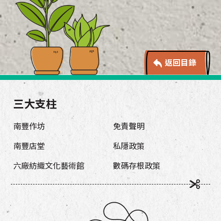
返回目錄
三大支柱
南豐作坊
免責聲明
南豐店堂
私隱政策
六廠紡織文化藝術館
數碼存根政策