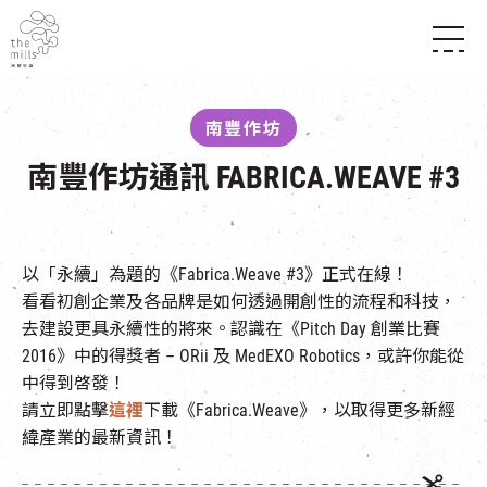
傳承與歷史
願景
關於南豐紗廠
南豐作坊
三大支柱
店堂指南
媒體中心
南豐作坊通訊 FABRICA.WEAVE #3
商店
南豐店堂
聯絡我們
所有活動
餐飲
景點
世界之約
活動
活動場地
以「永續」為題的《Fabrica.Weave #3》正式在線！
活化與保育
展覽
看看初創企業及各品牌是如何透過開創性的流程和科技，
走進南豐紗廠
體驗
導賞團
去建設更具永續性的將來。認識在《Pitch Day 創業比賽
CHAT六廠
開放時間及位置
2016》中的得獎者 – ORii 及 MedEXO Robotics，或許你能從
到訪我們
南豐作坊
中得到啓發！
穿梭巴士服務
其他體驗
請立即點擊
這裡
下載《Fabrica.Weave》，以取得更多新經
停車場
緯產業的最新資訊！
NF TOUCH