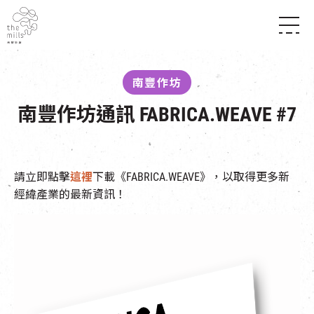
傳承與歷史
願景
關於南豐紗廠
南豐作坊
三大支柱
店堂指南
媒體中心
南豐作坊通訊 FABRICA.WEAVE #7
商店
南豐店堂
聯絡我們
所有活動
餐飲
景點
世界之約
活動
活動場地
請立即點擊
活化與保育
這裡
下載《FABRICA.WEAVE》，以取得更多新
展覽
經緯產業的最新資訊！
走進南豐紗廠
體驗
導賞團
CHAT六廠
開放時間及位置
到訪我們
南豐作坊
穿梭巴士服務
其他體驗
停車場
NF TOUCH