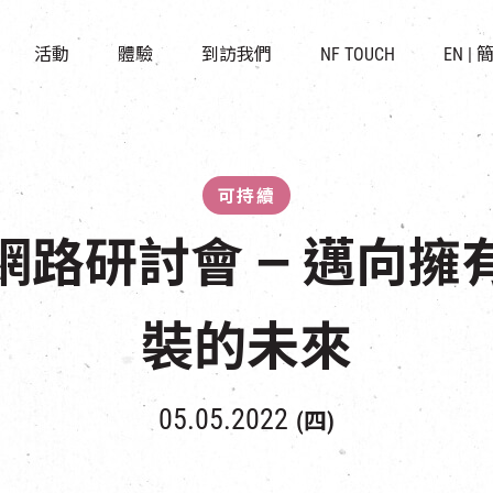
景點
所有活動
活化與保育
開放時間及位置
活動
體驗
到訪我們
NF TOUCH
EN
|
世界之約
走進南豐紗廠
穿梭巴士服務
展覽
CHAT六廠
停車場
導賞團
南豐作坊
其他體驗
可持續
網路研討會 — 邁向擁
裝的未來
05.05.2022
(四)