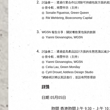
討論會一：透過行業合作以消除可持續包裝方面的差
◎
曾令航，南豐作坊（主持）
◎
Sonalie Figueiras, Green Queen
◎
Rik Wehbring, Bioeconomy Capital
WGSN
報告分享：關於餐飲業包裝的創新
◎
Yianni Giovanoglou, WGSN
討論會二：通過提高產品設計方面的生態意識以減少
◎
曾令航，南豐作坊（主持）
◎
Yianni Giovanoglou, WGSN
◎
Celia Lau, Green Monday
◎
Cyril Drouet, Addless Design Studio
*
網絡研討將以英語進行，並設有問答環節
詳情
日期 05月05日
時間 香港時間上午 9:30 – 上午 