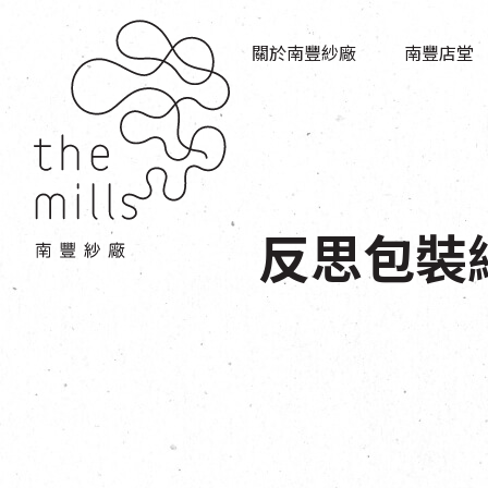
傳承與歷史
店堂指南
願景
關於南豐紗廠
南豐店堂
商店
三大支柱
餐飲
媒體中心
活動場地
聯絡我們
反思包裝