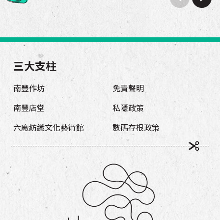
三大支柱
南豐作坊
免責聲明
南豐店堂
私隱政策
六廠紡織文化藝術館
數碼存根政策