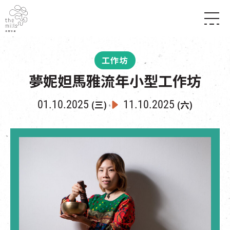
傳承與歷史
願景
關於南豐紗廠
工作坊
三大支柱
店堂指南
夢妮妲馬雅流年小型工作坊
媒體中心
商店
南豐店堂
聯絡我們
所有活動
餐飲
01.10.2025
11.10.2025
(三)
(六)
景點
世界之約
活動
活動場地
活化與保育
展覽
走進南豐紗廠
體驗
導賞團
CHAT六廠
開放時間及位置
到訪我們
南豐作坊
穿梭巴士服務
其他體驗
停車場
NF TOUCH