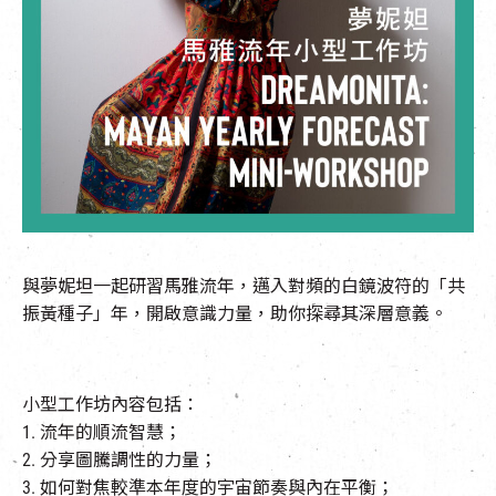
EN
|
簡
與夢妮坦一起研習馬雅流年，邁入對頻的白鏡波符的「共
振黃種子」年，開啟意識力量，助你探尋其深層意義。
小型
工作坊內容包括：
1. 流年的順流智慧；
2. 分享圖騰調性的力量；
3. 如何對焦較準本年度的宇宙節奏與內在平衡；