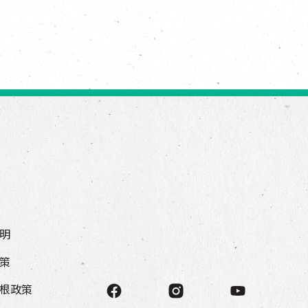
明
策
根政策