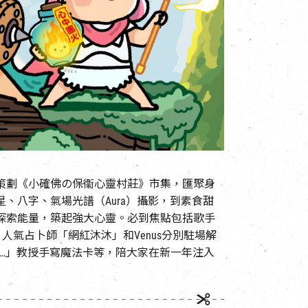
t及小確佛策劃《小確佛の保衞心靈村莊》市集，匯聚身
、八字、氣場光譜（Aura）攝影，到素食甜
探索能量，築起強大心靈。必到焦點包括歌手
品、人氣占卜師「網紅沐沐」和Venus分別駐場解
 輸入中…」教授手寫魔法卡等，陪大家在新一年注入