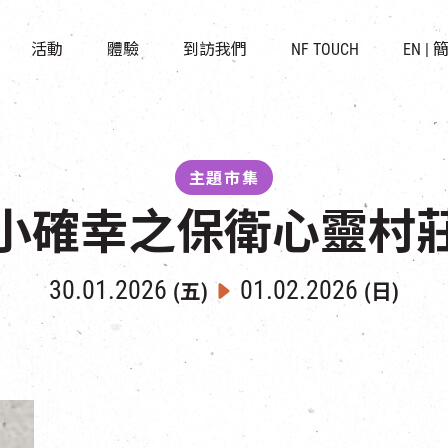
景點
所有活動
活化與保育
開放時間及位置
活動
體驗
到訪我們
NF TOUCH
EN
|
世界之約
走進南豐紗廠
穿梭巴士服務
展覽
CHAT六廠
停車場
導賞團
南豐作坊
其他體驗
主題市集
小確幸之保衛心靈村
30.01.2026
01.02.2026
(五)
(日)