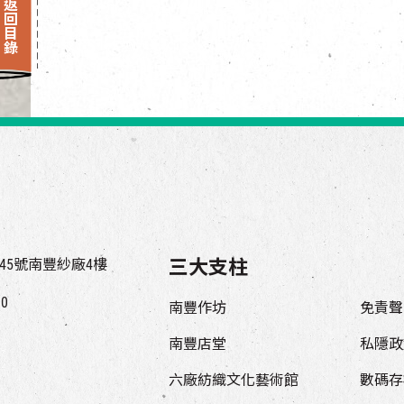
返回目錄
45號南豐紗廠4樓
三大支柱
00
南豐作坊
免責聲
南豐店堂
私隱政
六廠紡織文化藝術館
數碼存