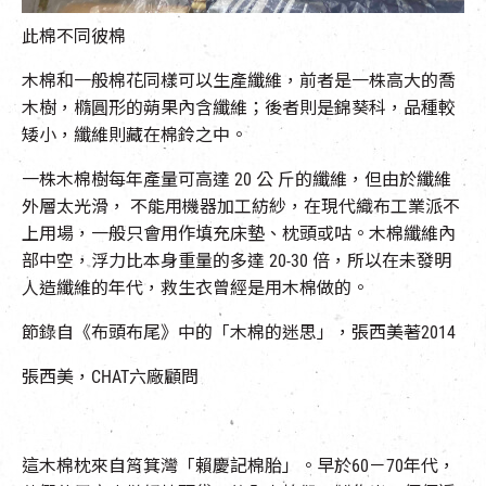
此棉不同彼棉
木棉和一般棉花同樣可以生產纖維，前者是一株高大的喬
木樹，橢圓形的蒴果內含纖維；後者則是錦葵科，品種較
矮小，纖維則藏在棉鈴之中。
一株木棉樹每年產量可高達 20 公 斤的纖維，但由於纖維
外層太光滑， 不能用機器加工紡紗，在現代織布工業派不
上用場，一般只會用作填充床墊、枕頭或咕。木棉纖維內
部中空，浮力比本身重量的多達 20-30 倍，所以在未發明
人造纖維的年代，救生衣曾經是用木棉做的。
節錄自《布頭布尾》中的「木棉的迷思」，張西美著2014
張西美，CHAT六廠顧問
這木棉枕來自筲箕灣「賴慶記棉胎」。早於60－70年代，