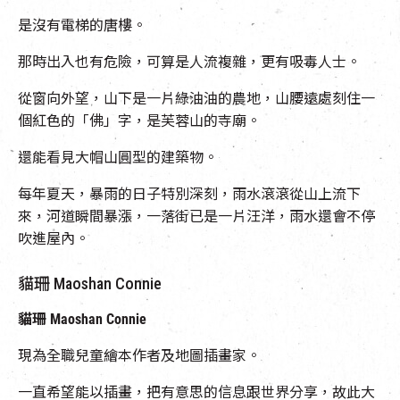
是沒有電梯的唐樓。
那時出入也有危險，可算是人流複雜，更有吸毒人士。
從窗向外望，山下是一片綠油油的農地，山腰遠處刻住一
個紅色的「佛」字，是芙蓉山的寺廟。
還能看見大帽山圓型的建築物。
每年夏天，暴雨的日子特別深刻，雨水滾滾從山上流下
來，河道瞬間暴漲，一落街已是一片汪洋，雨水還會不停
吹進屋內。
貓珊 Maoshan Connie
貓珊
Maoshan Connie
現為全職兒童繪本作者及地圖插畫家。
一直希望能以插畫，把有意思的信息跟世界分享，故此大