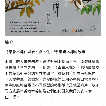
EN
|
簡
簡介
《幸會木棉》以衣、食、住、行 細說木棉的故事
街道上的人來去匆匆，彷彿對樹木視而不見。南豐紗廠響
應集團「世界之約」，促成了《幸會木棉》，通過展覽以
木棉花為引子與訪客共學研習，讓我們重新思考社區內
「人樹共生」的概念，亦提醒我們該用心領會日常事物。
南豐紗廠聯合幾位不同類型的藝術單位及地區商戶，以不
同方式展示香港木棉樹及它們如何融入我們的衣、食、
住、行。