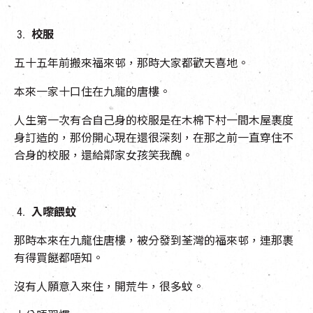
校服
五十五年前搬來福來邨，那時大家都歡天喜地。
本來一家十口住在九龍的唐樓。
人生第一次有合自己身的校服是在木棉下村一間木屋裹度
身訂造的，那份開心現在還很深刻，在那之前一直穿住不
合身的校服，還給鄰家女孩笑我醜。
入嚟餵蚊
那時本來在九龍住唐樓，被分發到荃灣的福來邨，連那裹
有得買餸都唔知。
沒有人願意入來住，開荒牛，很多蚊。