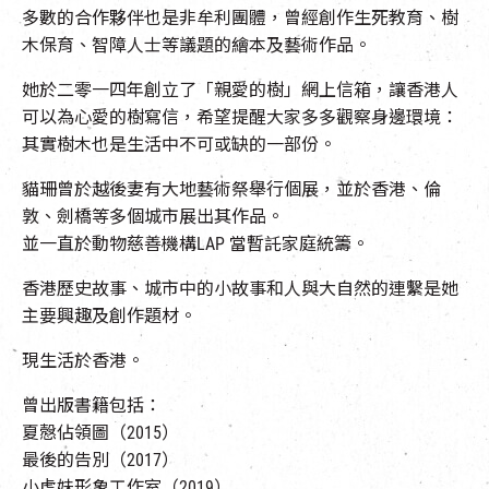
多數的合作夥伴也是非牟利團體，曾經創作生死教育、樹
木保育、智障人士等議題的繪本及藝術作品。
她於二零一四年創立了「親愛的樹」網上信箱，讓香港人
可以為心愛的樹寫信，希望提醒大家多多觀察身邊環境：
其實樹木也是生活中不可或缺的一部份。
貓珊曾於越後妻有大地藝術祭舉行個展，並於香港、倫
敦、劍橋等多個城市展出其作品。
並一直於動物慈善機構LAP 當暫託家庭統籌。
香港歷史故事、城市中的小故事和人與大自然的連繫是她
主要興趣及創作題材。
現生活於香港。
曾出版書籍包括：
夏慤佔領圖（2015）
最後的告別（2017）
小虎妹形象工作室（2019）