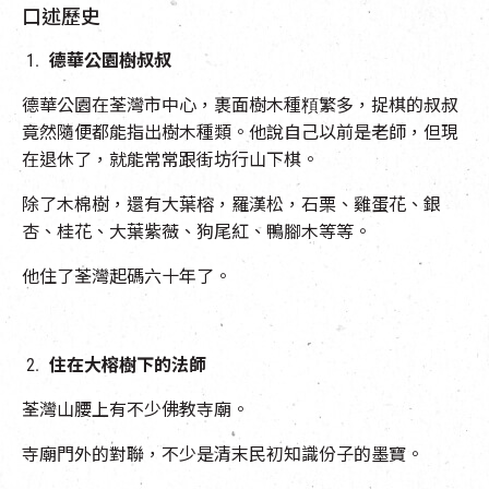
口述歷史
德華公園樹
叔叔
德華公園在荃灣市中心，裹面樹木種頪繁多，捉棋的叔叔
竟然隨便都能指出樹木種類。他說自己以前是老師，但現
在退休了，就能常常跟街坊行山下棋。
除了木棉樹，還有大葉榕，羅漢松，石栗、雞蛋花、銀
杏、桂花、大葉紫薇、狗尾紅、鴨腳木等等。
他住了荃灣起碼六十年了。
住在大榕樹下的法師
荃灣山腰上有不少佛教寺廟。
寺廟門外的對聯，不少是清末民初知識份子的墨寶。