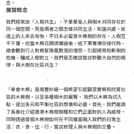
念。
展覽概念
我們經常說「人樹共生」，不單單是人與樹木共同存在於
同一個空間，而是兩者之間怎樣共同生活，和諧共處。街
道上的人來去匆匆，平日未必留意木棉樹的存在，人樹互
不干擾。但當木棉花開燦爛過後，結下果實傳宗接代時，
總會聽到行人對棉絮隨風散落的埋怨，引起絕育和斬樹的
危機，釀成人樹對立。我們是否應該嘗試聆聽大自然的規
律，與大樹在社區共生？
「幸會木棉」是南豐紗廠一個希望引起觀眾覺察和欣賞社
區的木棉樹，以至各種樹木的展覽。 我們以木棉為切入
點，提出多元和平衡社區的想像和必要。首先，我們邀請
了長春社介紹香港木棉樹樹種和它們正面對的人為威脅。
同時透過發掘木棉樹如何在不同層面融入我們的日常生
活：衣、食、住、行，嘗試梳理人與木棉樹的交疊。