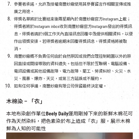
參賽者承諾，允許及授權南豐紗廠使用其參賽留言作相關宣傳或推
廣之用途。
得獎名單將於比賽結束後兩星期內於南豐紗廠官方Instagram上載；
得獎者將於Instagram inbox收到南豐紗廠官方Instagram發出的得獎訊
息，得獎者請於5個工作天內直接訊息回覆中及提供相關資料，以便
作出領獎安排。若得獎者逾期未回覆得獎訊息，得獎資格將被取
消。
南豐紗廠概不負責任何由於自然原因或我們合理控制範圍以外的原
因直接或間接導致的資料遺失。包括但不限於互聯網、電腦設備、
電訊設備或其他設備故障、電力故障、罷工、勞資糾紛、火災、水
災、風暴、爆炸、天災，或第三方延誤或不履約。
如有任何爭議，南豐紗廠有限公司保留最終決定權。
木棉染 – 「衣」
本地布染創作單位
Beely Daily
運用剛掉下來的新鮮木棉花可
作為天然染料，把色素染於布上造成「衣」服，展示木棉
鮮為人知的可能性