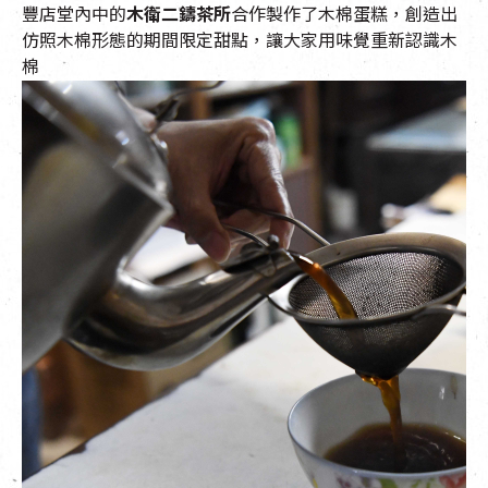
豐店堂內中的
木衛二鑄茶所
合作製作了木棉蛋糕，創造出
仿照木棉形態的期間限定甜點，讓大家用味覺重新認識木
棉