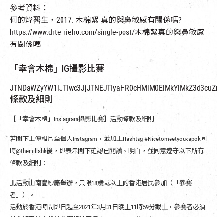
參考資料：
何的煒醫生，2017. 木棉絮 真的與鼻敏感有關係嗎?
https://www.drterrieho.com/single-post/木棉絮真的與鼻敏感
有關係嗎
「幸會木棉」IG攝影比賽
JTNDaWZyYW1lJTIwc3JjJTNEJTIyaHR0cHMlM0ElMkYlMkZ3d3cuZ
條款及細則
【「幸會木棉」Instagram攝影比賽】活動條款及細則
若閣下上傳相片至個人Instagram，並加上Hashtag #Nicetomeetyoukapok同
時@themillshk後，即表示閣下確認已閱讀、明白，並同意遵守以下所有
條款及細則：
此活動由南豐紗廠舉辦，只限18歲或以上的香港居民參加（「參賽
者」）。
活動於香港時間即日起至2021年3月31日晚上11時59分截止，參賽者必須