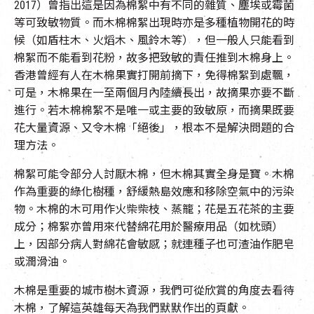
2017）曾指出這是因為棉絮中有不同的雜質、塵埃或霉菌
等可致敏物質。而木棉棉絮出現時亦是多種植物開花的時
候（如盾柱木、火熖木、風鈴木等），但一般人只能看到
棉絮而不能看到花粉，故多把致敏的責任推到木棉身上。
香港曾經有人在木棉果實打開前摘下，免得棉絮到處飄，
可是，木棉果在一至兩個月內陸續長出，故摘果亦要不斷
進行。若木棉棉絮不是唯一或主要的致敏原，而摘果既要
花大量資源、又令木棉「絕後」，根本不是解決問題的合
理方法。
棉絮可能令部分人討厭木棉，但木棉其實全身是寶。木棉
作為重要的綠化樹種，舒緩熱島效應和移除空氣中的污染
物。木棉的木可用作火柴柴枝、蒸籠；花是五花茶的主要
成分；棉絮亦曾用來代替綿花用於醫療用品（如枕頭）
上，因部分病人對綿花會敏感；就連種子也可渣油作肥皂
或潤滑油。
木棉是重要的城市樹木資源，我們可從欣賞的角度去看待
木棉，了解這英雄每天為我們默默作出的頁獻。