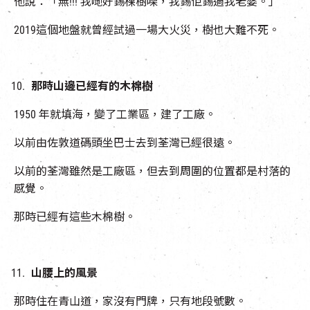
他說：「無!!! 我哋好錫棵樹㗎，我錫佢錫過我老婆。」
2019這個地盤就曾經試過一場大火災，樹也大難不死。
那時山邊已經有的木棉樹
1950 年就填海，變了工業區，建了工廠。
以前由佐敦道碼頭坐巴士去到荃灣已經很遠。
以前的荃灣雖然是工廠區，但去到周圍的位置都是村落的
感覺。
那時已經有這些木棉樹。
山腰上的風景
那時住在青山道，家沒有門牌，只有地段號數。