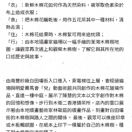
「衣」：新鮮木棉花如何作為天然染料，被萃取色素染於
布上造成衣服；
「食」：把木棉花曬乾後，用作五花茶其中一種材料，清
熱去濕；
「住」：木棉花結果時，木棉絮可用來造枕頭；
「行」：由本地插畫家貓珊以一幅手繪的荃灣木棉樹地
圖，讓觀眾再次遇上和觀察木棉樹，了解它與其所在地的
口述歷史與故事。
由南豐紗廠白田壩街入口進入，乘電梯往上層，會經過貓
珊與明愛賽馬會「兒」動藝術館共同創作的木棉花玻璃作
品。直達一樓中庭，展示了陳慧的文本以文字創作對木棉
的回憶和想像。步行到木衛二香港鑄茶所，店內的窗口展
示著由本地版畫藝術家林敬庭的版畫作品，刻畫對白田壩
街的木棉樹與路人之間的關係。 最後，觀眾可以橡皮印章
或木板觸感圖，在紙本上印下一棵屬於自己的木棉樹，種