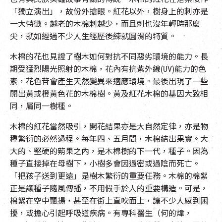
「獨立演出」，故份外搶眼。紅花以外，樹身上的刺亦是
一大特徵。越老的木棉刺越少，而且刺也沒年輕時那麼
尖，就如經過不少人生經歷後練就圓滑的特質。
木棉的花也見證了樹木如何對抗不同惡劣環境的能力。長
期受猛烈陽光照射的木棉，花內有抗紫外線(UV)能力的色
素，花色苷會產生天然變異來適應環境。最後出現了一些
開出黃或橙黃色花的木棉樹。黃及紅花木棉的基因大致相
同，屬同一樹種。
木棉的紅花當然吸引，開花結果亦是大自然定律，亦是物
種繁衍的必然過程。每年四、五月間，木棉結出果實。大
大的、堅硬的蒴果之內，是木棉樹的下一代，種子。因為
種子直接掉在母樹下，小樹多會因過密或過陰而死亡。
「把孩子送到更遠」是樹木繁衍的重要任務。木棉的棉絮
正是讓種子隨風傳播，不用假手於人的重要構造。可是，
棉絮在空中飄揚，甚至在街上直吹面上，讓不少人感到困
擾，或擔心引起呼吸道疾病。有專科醫生（何的煒，