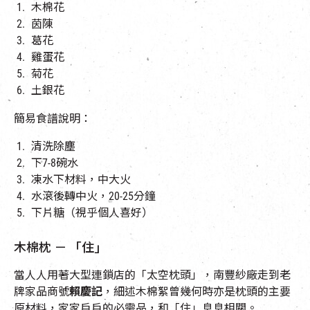
木棉花
茵陳
葛花
雞蛋花
菊花
土銀花
簡易食譜說明：
清洗除塵
下7-8碗水
凍水下材料，中大火
水滾後轉中火，20-25分鐘
下片糖（視乎個人喜好）
木棉枕 － 「住」
當人人用著大型連鎖店的「太空枕頭」，南豐紗廠走到老
牌家品商號
賴慶記
，細述木棉絮曾幾何時亦是枕頭的主要
原材料，家家戶戶的必需品，和「住」息息相關。