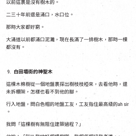
以前這裹是沒有樹木的。
二三十年前還是涌口，水口位。
那時大家都好窮。
大涌道以前都涌口泥灘，現在長滿了一排樹木，那時一棵
都沒有。
白田壩街的神聖木
這棵木棉樹從一個地盤裹探出樹枝枝椏來，去看他時，還
未拆棚架，怎樣也看不到他的腳。
行入地盤，問白色帽的地盤工友，工友指住最高級的ah sir
。
我問「這棵樹有無阻住建築過程？」