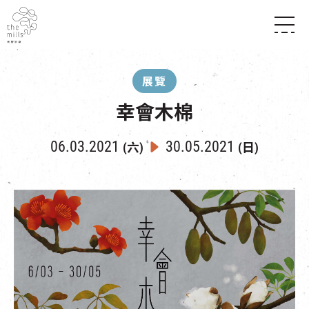
傳承與歷史
願景
關於南豐紗廠
展覽
三大支柱
店堂指南
媒體中心
幸會木棉
商店
南豐店堂
聯絡我們
所有活動
餐飲
06.03.2021
30.05.2021
(六)
(日)
景點
世界之約
活動
活動場地
活化與保育
展覽
走進南豐紗廠
體驗
導賞團
CHAT六廠
開放時間及位置
到訪我們
南豐作坊
穿梭巴士服務
其他體驗
停車場
NF TOUCH