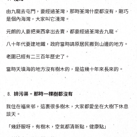
由九龍去屯門，要經過荃灣，那時荃灣什麼都沒有，剛巧
是個內海灣，大家叫它淺灣。
元朗的人要把東西拿出去賣，都要經過荃灣去九龍。
八十年代要建地鐵，政府當時請原居民搬到山邊的地方。
老圍已經有二三百年歷史了。
當時天填海的地方沒有樹木的，是這幾十年來長來的。
排污渠
–
那時一棵樹都沒有
我住在福來邨，這裹很多樹木，大家都愛坐在大樹下休息
談天。
「幾舒服呀，有樹木，空氣都清新點，健康點」