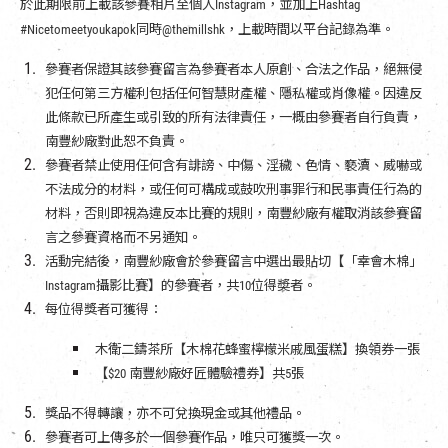
於此期限前上載該參賽相片至個人Instagram，並加上Hashtag
#Nicetomeetyoukapok同時@themillshk，上載時間以平台記錄為準。
參賽者保證其該參賽留言為參賽者本人原創、合法之作品，絕無侵
犯任何第三方權利包括任何智慧財產權、隱私權或肖像權。因違反
此條款已所產生或引致的所有法律責任，一概由參賽者自行負責，
南豐紗廠對此恕不負責。
參賽者禁止使用任何含有誹謗、中傷、淫穢、色情、褻瀆、威嚇或
不法成分的材料，或任何可構成或鼓吹刑事罪行和民事責任行為的
材料，否則即視為違反本比賽的規則，南豐紗廠有權取消該參賽留
言之參賽資格而不另通知。
活動完結後，南豐紗廠會於參賽留言中選出最貼切【「幸會木棉」
Instagram攝影比賽】的參賽者，共10位得奬者。
每位得獎者可獲得：
木衛二鑄茶所【木棉花蜂蜜檸檬米戚風蛋糕】換領券一張
【$20 南豐紗廠好匠體驗禮券】共5張
獎品不得轉讓，亦不可兌換現金或其他禮品。
參賽者可上傳多於一個參賽作品，唯只可獲獎一次。