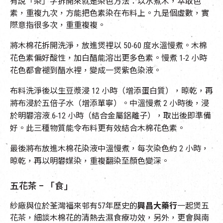
有說「染」字拆開來就是染色方法：以水煮木，萃取色
素，重複九次，方能把色素染在布料上。九是個虛數，實
際意指很多次，重重複複。
將木棉花拆開洗淨，放進煲裡以 50-60 度水溫慢煮。木棉
花色素偏好酸性，加白醋能溶出更多色素。慢煮 1-2 小時
花色都會褪到醋水裡，變成一煲紫色染液。
布料洗淨後以生豆漿浸 12 小時（增添蛋白質），晾乾，再
將布浸於五倍子水（增添單寧）。中溫慢煮 2 小時後，浸
於明礬溶液 6-12 小時（結合金屬鋁離子），取出後即準備
好。此三種物質能令布料更有效結合木棉花色素。
最後將布放進木棉花染液中溫慢煮，每次染色約 2 小時，
晾乾，再以明礬媒染，重複翻染至顏色變深。
五花茶 – 「食」
紗廠與位於荃灣福來邨有
57
年歷史的
興昌大藥行
一起煲五
花茶，細談木棉花的清熱去濕食療功效，另外，更會與南