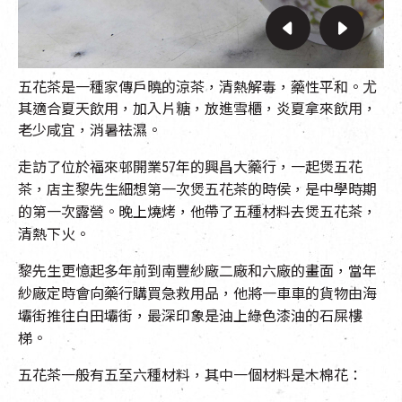
五花茶是一種家傳戶曉的涼茶，清熱解毒，藥性平和。尤
其適合夏天飲用，加入片糖，放進雪櫃，炎夏拿來飲用，
老少咸宜，消暑祛濕。
走訪了位於福來邨開業57年的興昌大藥行，一起煲五花
茶，店主黎先生細想第一次煲五花茶的時侯，是中學時期
的第一次露營。晚上燒烤，他帶了五種材料去煲五花茶，
清熱下火。
黎先生更憶起多年前到南豐紗廠二廠和六廠的畫面，當年
紗廠定時會向藥行購買急救用品，他將一車車的貨物由海
壩街推往白田壩街，最深印象是油上綠色漆油的石屎樓
梯。
五花茶一般有五至六種材料，其中一個材料是木棉花：