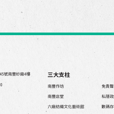
45號南豐紗廠4樓
三大支柱
00
南豐作坊
免責聲
南豐店堂
私隱政
六廠紡織文化藝術館
數碼存