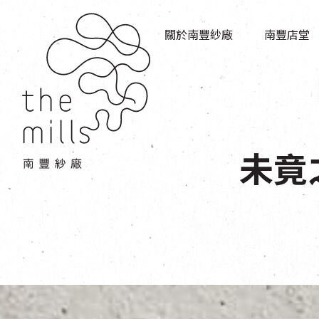
傳承與歷史
店堂指南
願景
關於南豐紗廠
南豐店堂
商店
三大支柱
餐飲
媒體中心
活動場地
聯絡我們
未竟