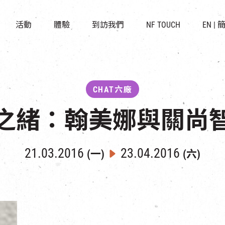
景點
所有活動
活化與保育
開放時間及位置
活動
體驗
到訪我們
NF TOUCH
EN
|
世界之約
走進南豐紗廠
穿梭巴士服務
展覽
CHAT六廠
停車場
導賞團
南豐作坊
其他體驗
CHAT六廠
之緒：翰美娜與關尚
21.03.2016
23.04.2016
(一)
(六)