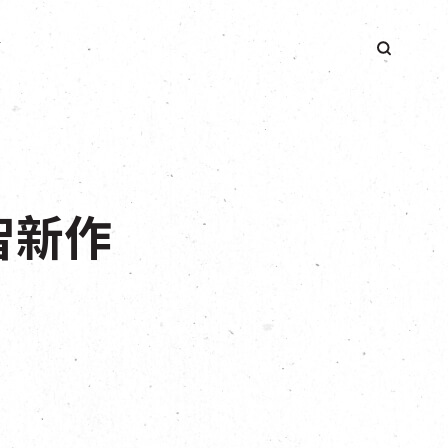
簡
智新作