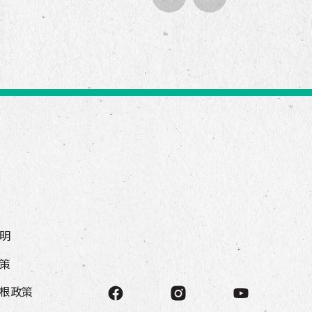
明
策
根政策