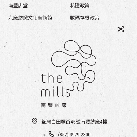
南豐店堂
私隱政策
六廠紡織文化藝術館
數碼存根政策
荃灣白田壩街45號南豐紗廠4樓
(852) 3979 2300