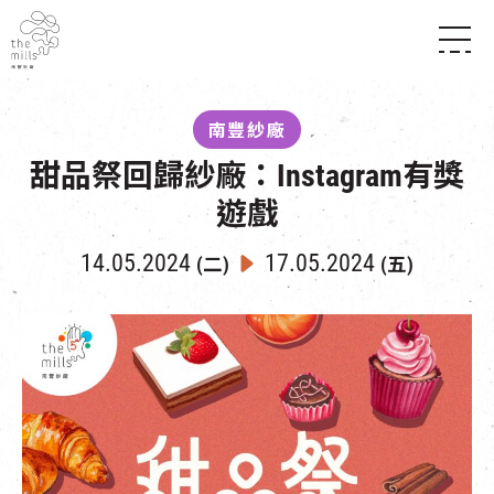
傳承與歷史
願景
關於南豐紗廠
南豐紗廠
三大支柱
店堂指南
甜品祭回歸紗廠：Instagram有獎
媒體中心
商店
南豐店堂
聯絡我們
遊戲
所有活動
餐飲
景點
世界之約
活動
活動場地
14.05.2024
17.05.2024
(二)
(五)
活化與保育
展覽
走進南豐紗廠
體驗
導賞團
CHAT六廠
開放時間及位置
到訪我們
南豐作坊
穿梭巴士服務
其他體驗
停車場
NF TOUCH