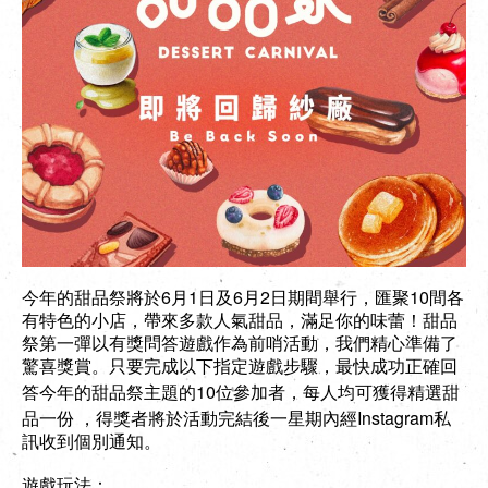
EN
|
簡
6
1
6
2
10
今年的甜品祭將於
月
日及
月
日期間舉行，匯聚
間各
有特色的小店，帶來多款人氣甜品，滿足你的味蕾！甜品
祭第一彈以有獎問答遊戲作為前哨活動，我們精心準備了
驚喜獎賞。只要完成以下指定遊戲步驟，最快成功正確回
10
答今年的甜品祭主題的
位參加者，每人均可獲得精選甜
Instagram
品一份 ，得獎者將於活動完結後一星期內經
私
訊收到個別通知。
遊戲玩法：