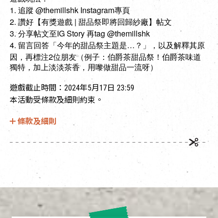
1. 追蹤 @themillshk Instagram專頁
2. 讚好【有獎遊戲 | 甜品祭即將回歸紗廠】帖文
3. 分享帖文至IG Story 再tag @themillshk
4.
…
留言回答「今年的甜品祭主題是
？」，以及解釋其原
2
因，再標注
位朋友（例子：伯爵茶甜品祭！伯爵茶味道
獨特，加上淡淡茶香，用嚟做甜品一流呀）
遊戲截止時間：2024年5月17日 23:59
本活動受條款及細則約束。
條款及細則