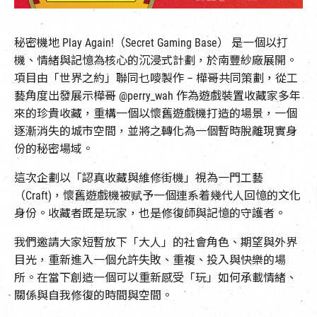
EN
|
簡
秘密機地 Play Again!（Secret Gaming Base） 是一個以打
機、情緒與記憶為核心的沉浸式計劃，於南豐紗廠展開。
項目由「世界之約」聯同乜嘜製作 – 樺哥共同策劃，從工
藝角度出發展示樺哥 @perry_wah 作為遊戲裝置收藏家多年
來的珍貴收藏，重構一個以懷舊遊戲機打造的場景，一個
逐漸消失的城市空間，並將之轉化為一個暫時脫離現實身
份的秘密場域。
這次企劃以「認真收藏與維修街機」視為一門工藝
（Craft)，懷舊遊戲機被赋予一個連系着幾代人回憶的文化
身份。收藏者既是玩家，也是修復師與記憶的守護者。
我們邀請大家短暫放下「大人」的社會角色、期望與外界
目光，重新進入一個允許失敗、重複、投入與快樂的場
所。在當下創造一個可以重新感受「玩」如何承載情緒、
關係與自我修復的時間與空間。