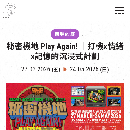
傳承與歷史
願景
關於南豐紗廠
南豐紗廠
三大支柱
店堂指南
秘密機地 Play Again! ｜打機x情緒
媒體中心
商店
南豐店堂
聯絡我們
x記憶的沉浸式計劃
所有活動
餐飲
景點
世界之約
活動
活動場地
27.03.2026
24.05.2026
(五)
(日)
活化與保育
展覽
走進南豐紗廠
體驗
導賞團
CHAT六廠
開放時間及位置
到訪我們
南豐作坊
穿梭巴士服務
其他體驗
停車場
NF TOUCH