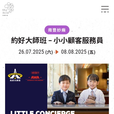
傳承與歷史
願景
關於南豐紗廠
南豐紗廠
三大支柱
店堂指南
約好大師班 – 小小顧客服務員
媒體中心
商店
南豐店堂
聯絡我們
所有活動
餐飲
26.07.2025
08.08.2025
(六)
(五)
景點
世界之約
活動
活動場地
活化與保育
展覽
走進南豐紗廠
體驗
導賞團
CHAT六廠
開放時間及位置
到訪我們
南豐作坊
穿梭巴士服務
其他體驗
停車場
NF TOUCH