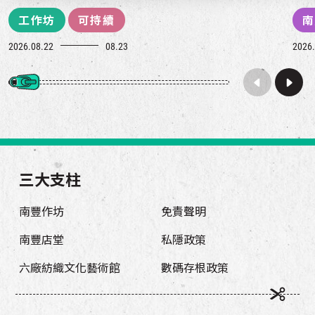
工作坊
可持續
南
2026.08.22
08.23
2026.
三大支柱
南豐作坊
免責聲明
南豐店堂
私隱政策
六廠紡織文化藝術館
數碼存根政策