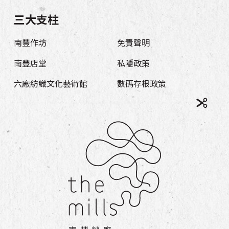
三大支柱
南豐作坊
免責聲明
南豐店堂
私隱政策
六廠紡織文化藝術館
數碼存根政策