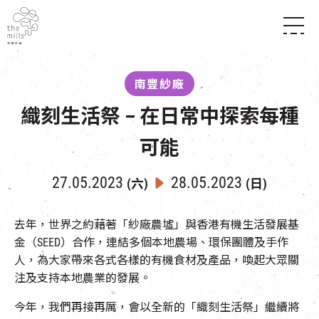
傳承與歷史
願景
關於南豐紗廠
南豐紗廠
三大支柱
店堂指南
媒體中心
織刻生活祭 – 在日常中探索每種
商店
南豐店堂
聯絡我們
所有活動
餐飲
可能
景點
世界之約
活動
活動場地
活化與保育
27.05.2023
28.05.2023
展覽
(六)
(日)
走進南豐紗廠
體驗
導賞團
CHAT六廠
去年，世界之約藉著「紗廠農墟」與香港有機生活發展基
開放時間及位置
金（SEED）合作，連結多個本地農場、環保團體及手作
到訪我們
南豐作坊
穿梭巴士服務
人，為大家帶來各式各樣的有機食材及產品，喚起大眾關
其他體驗
停車場
注及支持本地農業的發展。
NF TOUCH
今年，我們再接再厲，會以全新的「織刻生活祭」繼續將