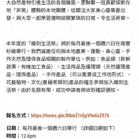
大自然產物引進生活的各個層面，更聯繫一班喜歡探索在
EN
|
簡
地「非常」體驗的本地團體，從關注大家身心靈需要出
發，與大眾一起學習適時拋開繁瑣的日常，令生活昇華。
本年度的「織刻生活祭」將於每月最後一個週六日在南豐
紗廠舉行。我們誠邀任何與本地農業、運動、身心靈、手
作天然及環保食品相關的製作單位，例如：食品類（新鮮
蔬果、有機加工食品）、生活用品及護理類（天然護理產
品、環保產品）、手作產品 （可以售賣或工作坊形式）、
花藝植物、文化(書藉等類別)產品的檔主參與加入織刻生
活祭。由於名額有限，成功申請者將收到確認通知。
報名方式：
https://forms.gle/8NmZ1rQpVfw6sZ976
日期：
每月最後一個週六日舉行 （詳細日期如下）
時間：
12-6pm