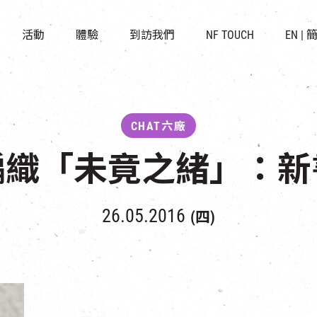
景點
所有活動
活化與保育
開放時間及位置
活動
體驗
到訪我們
NF TOUCH
EN
|
世界之約
走進南豐紗廠
穿梭巴士服務
展覽
CHAT六廠
停車場
導賞團
南豐作坊
其他體驗
CHAT六廠
編織「未竟之緒」：新
26.05.2016
(四)