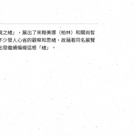
竟之緒」，展出了來
翰美娜（柏林）和關尚智
不少發人心省的觀察和思緒，故藉着同名展覽
出發繼續編織這根「緒」。