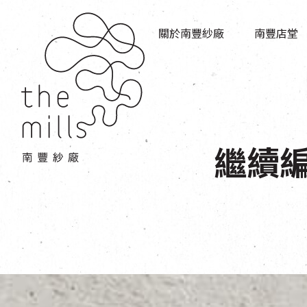
傳承與歷史
店堂指南
願景
關於南豐紗廠
南豐店堂
商店
三大支柱
餐飲
媒體中心
活動場地
聯絡我們
繼續