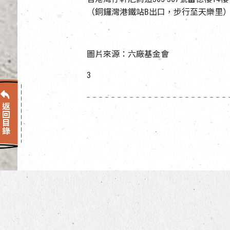
（銅鑼灣港鐵站B出口，步行至天樂里
圖片來源：六廠基金會
3
返回目錄