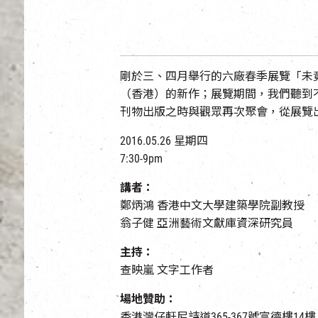
剛於三、四月舉行的六廠春季展覽「未
（香港）的新作；展覽期間，我們
聽到
刊物出版
之時與觀眾再次聚會，從展覽
2016.05.26 星期四
7:30-9pm
講者：
鄭炳鴻 香港中文大學建築學院副教授
翁子健 亞洲藝術文獻庫資深研究員
主持：
查映嵐 文字工作者
場地贊助：
香港灣仔軒尼詩道365-367號富德樓14樓