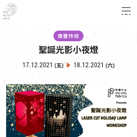
傳承與歷史
願景
關於南豐紗廠
南豐作坊
三大支柱
店堂指南
媒體中心
聖誕光影小夜燈
商店
南豐店堂
聯絡我們
所有活動
餐飲
17.12.2021
18.12.2021
(五)
(六)
景點
世界之約
活動
活動場地
活化與保育
展覽
走進南豐紗廠
體驗
導賞團
CHAT六廠
開放時間及位置
到訪我們
南豐作坊
穿梭巴士服務
其他體驗
停車場
NF TOUCH