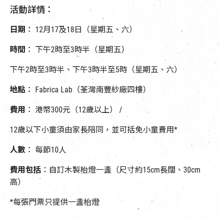
活動詳情：
日期
： 12月17及18日（星期五、六）
時間
： 下午2時至3時半（星期五）
下午2時至3時半、下午3時半至5時（星期五、六）
地點
： Fabrica Lab（荃灣南豐紗廠四樓）
費用
： 港幣300元（12歲以上） /
12歲以下小童須由家長陪同，並可括免小童費用*
人數
： 每節10人
費用包括
：自訂木製枱燈一盞（尺寸約15cm長闊、30cm
高）
*每張門票只提供一盞枱燈