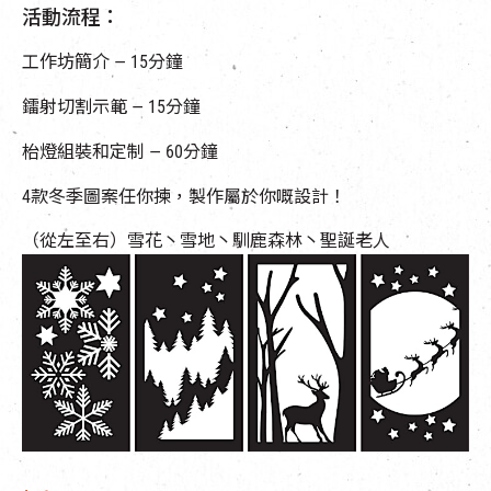
活動流程：
工作坊簡介 — 15分鐘
鐳射切割示範 — 15分鐘
枱燈組裝和定制 — 60分鐘
4款冬季圖案任你揀，製作屬於你嘅設計！
（從左至右）雪花丶雪地丶馴鹿森林丶聖誕老人