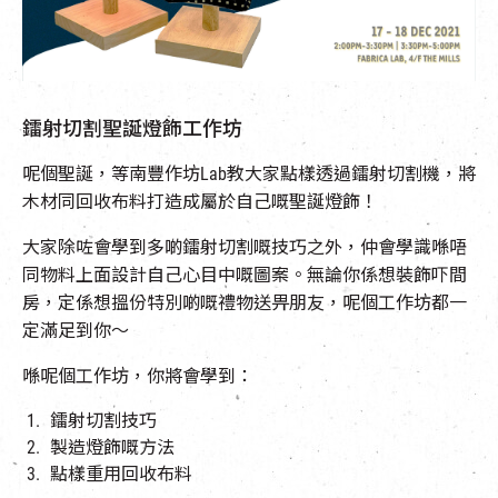
EN
|
簡
鐳射切割聖誕燈飾工作坊
呢個聖誕，等南豐作坊Lab教大家點樣透過鐳射切割機，將
木材同回收布料打造成屬於自己嘅聖誕燈飾！
大家除咗會學到多啲鐳射切割嘅技巧之外，仲會學識喺唔
同物料上面設計自己心目中嘅圖案。無論你係想裝飾吓間
房，定係想搵份特別啲嘅禮物送畀朋友，呢個工作坊都一
定滿足到你～
喺呢個工作坊，你將會學到：
鐳射切割技巧
製造燈飾嘅方法
點樣重用回收布料