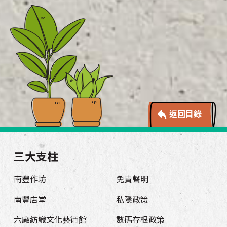
返回目錄
三大支柱
南豐作坊
免責聲明
南豐店堂
私隱政策
六廠紡織文化藝術館
數碼存根政策