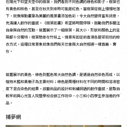
在陽光下仰望天空中的樹葉，我們看到不同色調的綠色和影子，樹葉也
有黃色和棕色，甚至在秋天到來時可能是紅色。當樹葉從樹上慢慢地落
下，就像揮動畫筆為美麗的風景畫添加色彩，令大自然變得富有詩意，
充滿讓人創作的靈感。《樹葉如畫》希望將時間停頓，鼓勵我們多關注
自身與自然的互動，裝置展示了一組樹葉，其大小、形狀和顏色上的呈
現都十分獨特，樹葉懸掛在竹枝上，情景有如從前香港各屋邨街坊的晾
衣方式，這種日常景象就像我們每天也會與大自然相遇一樣普遍、實
在。
裝置展示的黃色、綠色到藍色等大自然色調，是通過自然染色而成，以
植物木藍和黃梔子為主要材料；綠色是兩種材料在不同的時間和溶液密
度下混合染色的結果。該藝術品的設計和刺繡詞語的創作靈感，是取自
較早前與心光盲人院暨學校合辦工作坊中，小三和小四學生參加者的作
品。
捕夢網