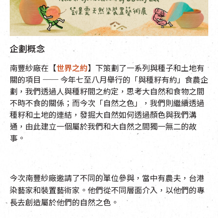
EN
|
簡
企劃概念
南豐紗廠
在【
世界之約
】下策劃了一系列與種子和土地有
關的項目 ── 今年七至八月舉行的「與種籽有約」食農企
劃，我們透過人與種籽間之約定，思考大自然和食物之間
不時不食的關係；而今次「自然之色」，我們則繼續透過
種籽和土地的連結，發掘大自然如何透過顏色與我們溝
通，由此建立一個屬於我們和大自然之間獨一無二的故
事。
今次南豐紗廠邀請了不同的單位參與，當中有農夫，
台港
染藝家
和裝置藝術家。他們從不同層面介入，以他們的專
長去創造屬於他們的自然之色。