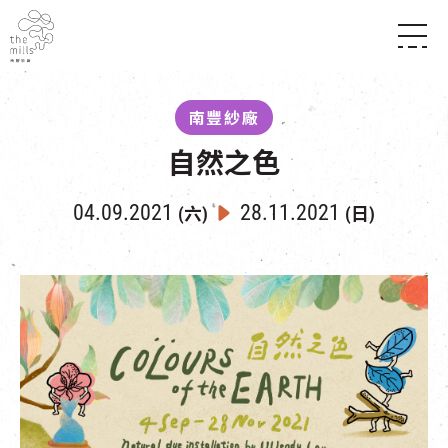
傳承與歷史
願景
關於南豐紗廠
南豐紗廠
三大支柱
店堂指南
媒體中心
自然之色
商店
南豐店堂
聯絡我們
所有活動
餐飲
04.09.2021
28.11.2021
(六)
(日)
景點
世界之約
活動
活動場地
活化與保育
展覽
走進南豐紗廠
體驗
導賞團
CHAT六廠
開放時間及位置
到訪我們
南豐作坊
穿梭巴士服務
其他體驗
停車場
NF TOUCH