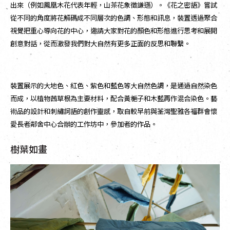
出來（例如鳳凰木花代表年輕，山茶花象徵謙遜）。《花之密語》嘗試
從不同的角度將花解碼成不同層次的色調、形態和訊息，裝置透過聚合
視覺把重心導向花的中心，邀請大家對花的顏色和形態進行思考和展開
創意對話，從而激發我們對大自然有更多正面的反思和聯繫。
裝置展示的大地色、紅色、紫色和藍色等大自然色調，是通過自然染色
而成，以植物茜草根為主要材料，配合黃梔子和木藍再作混合染色。藝
術品的設計和刺繡詞語的創作靈感，取自較早前與荃灣聖雅各福群會懷
愛長者鄰舍中心合辦的工作坊中，參加者的作品。
樹葉如畫