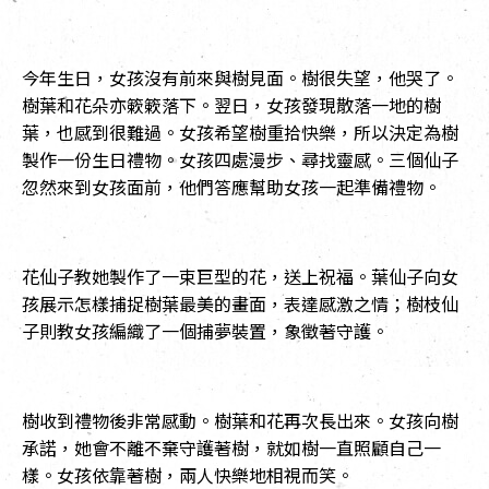
今年生日，女孩沒有前來與樹見面。樹很失望，他哭了。
樹葉和花朵亦
簌簌落下。翌日，女孩發現散落一地的樹
葉，也感到很難過。女孩希望樹重拾快樂，所以決定為樹
製作一份生日禮物。女孩四處漫步、尋找靈感。三個仙子
忽然來到女孩面前，他們答應幫助女孩一起準備禮物。
花仙子教她製作了一束巨型的花，送上祝福。葉仙子向女
孩展示怎樣捕捉樹葉最美的畫面，表達感激之情；樹枝仙
子則教女孩編織了一個捕夢裝置，象徵著守護。
樹收到禮物後非常感動。樹葉和花再次長出來。女孩向樹
承諾，她會不離不棄守護著樹，就如樹一直照顧自己一
樣。女孩依靠著樹，兩人快樂地相視而笑。