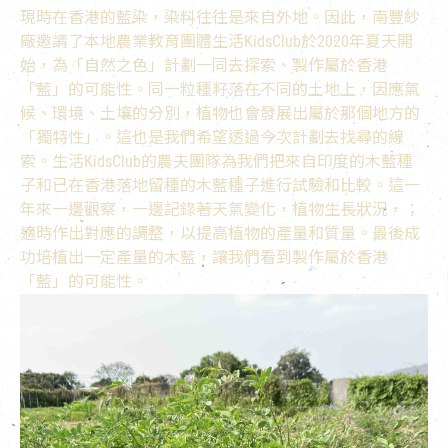
現時在香港的藍染，染料往往是來自外地。因此，南豐紗
廠邀請了本地農業教育團體生活KidsClub於2020年夏天開
始，為「自然之色」計劃一同去探索、製作屬於香港
「藍」的可能性。同一粒種籽落在不同的土地上，因應氣
候、環境、土壤的分別，植物也會發展出屬於那個地方的
「獨特性」。這也是我們希望透過今次計劃去找尋的線
索。生活KidsClub的農夫團隊為我們把來自印度的木藍種
子和已在香港落地留種的木藍種子進行試驗和比較。這一
年來一邊觀察，一邊記錄著天氣變化，植物生長狀況，；
適時作出對應的調整，以提高植物的產量和質量。最後成
功培植出一定產量的木藍，讓我們看到製作屬於香港
「藍」的可能性。