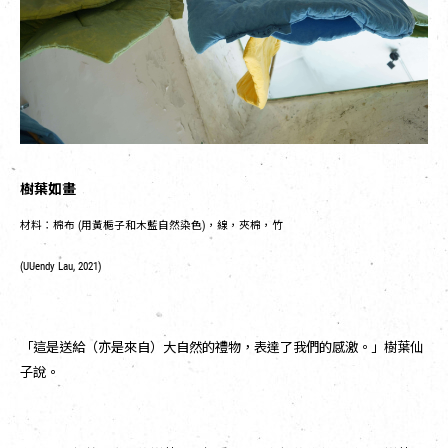
樹葉如畫
材料：棉布 (用黃梔子和木藍自然染色)，線，夾棉，竹
(UUendy Lau, 2021)
「這是送給（亦是來自）大自然的禮物，表達了我們的感激。」樹葉仙
子說。