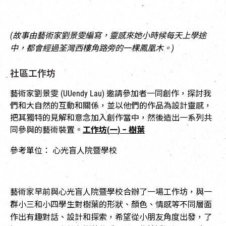
(
故事由藝術家劉
景雯
編寫，靈感來她小時候每天上學途
中，都會經過荃灣西樓角路旁的一棵鳳凰木。
)
社區工作坊
藝術家劉景雯 (UUendy Lau) 邀請參加者一同創作，探討我
們和大自然的互動和關係，並以他們的作品為設計靈感，
把其獨特的見解和意念加入創作當中，然後造出一系列共
同參與的藝術裝置。
工作坊
(
一
) –
樹葉
參考單位： 心光盲人院暨學校
藝術家早前與心光盲人院暨學校合辦了一場工作坊，與一
群小三和小四學生對樹葉的形狀、顏色、情感等不同層面
作出有趣對話、設計和探索，希望從小朋友角度出發，了