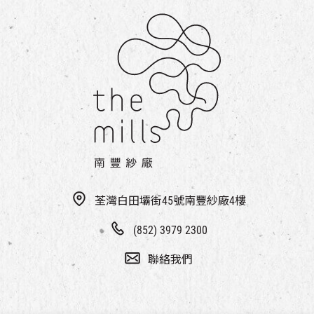
荃灣白田壩街45號南豐紗廠4樓
(852) 3979 2300
聯絡我們