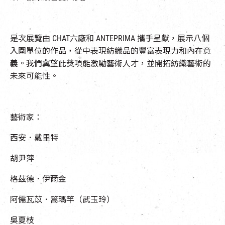
是次展覽由
CHAT
六廠和
ANTEPRIMA
攜手呈獻，展示八個
入圍單位的作品，從中表現紡織品的豐富表現力和內在意
義。我們冀望此獎項能激勵藝術人才，並開拓紡織藝術的
未來可能性。
藝術家：
西安．戴里特
胡尹萍
格茲德．伊爾金
阿儒瓦苡
．
篙瑪竿（武玉玲）
吳夏枝