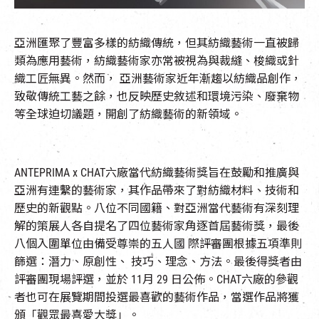
EN
|
簡
亞洲匯聚了豐富多樣的紡織傳統，但其紡織藝術一直被歸
類為應用藝術，紡織藝術家亦常被視為與裁縫、梭織或針
織工匠無異。然而，
亞洲藝術家近年漸趨以紡織品創作，
致敬傳統工藝之餘，也反映歷史敘述和環境污染、廢棄物
等全球迫切議題，開創了紡織藝術的新領域。
ANTEPRIMA x CHAT
六廠當代紡織藝術獎旨在鼓勵和推廣與
亞洲有連繫的藝術家，其作品帶來了對紡織材料、技術和
歷史的新觀點。八位不同國籍、對亞洲當代藝術有深刻理
解的策展人各自提名了四位藝術家角逐首屆藝術獎，最後
八個入圍單位由備受尊崇的五人國
際評審團根據五項準則
篩選：潛力、原創性、
技巧、理念、方法。最後得獎者由
評審團現場評選，並於
11
月
29
日公佈。
CHAT
六廠的參觀
者也可在展覽期間投選最喜歡的藝術作品，當選作品將獲
頒「觀眾最喜愛大獎」。