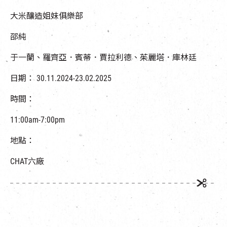
大米釀造姐妹俱樂部
邵純
于一蘭、羅齊亞．賓蒂．賈拉利德、茱麗塔．庫林廷
日期：
30.11.2024-23.02.2025
時間：
11:00am-7:00pm
地點：
CHAT
六廠