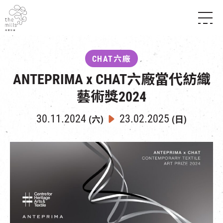
傳承與歷史
願景
關於南豐紗廠
CHAT六廠
三大支柱
店堂指南
ANTEPRIMA x CHAT六廠當代紡織
媒體中心
商店
南豐店堂
聯絡我們
藝術獎2024
所有活動
餐飲
景點
世界之約
活動
活動場地
30.11.2024
23.02.2025
(六)
(日)
活化與保育
展覽
走進南豐紗廠
體驗
導賞團
CHAT六廠
開放時間及位置
到訪我們
南豐作坊
穿梭巴士服務
其他體驗
停車場
NF TOUCH