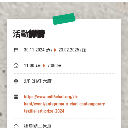
活動
詳情
30.11.2024
23.02.2025
(六)
(日)
11:00
7:00
AM
PM
2/F CHAT 六廠
https://www.mill6chat.org/zh-
hant/event/anteprima-x-chat-contemporary-
textile-art-prize-2024
逢星期二休息