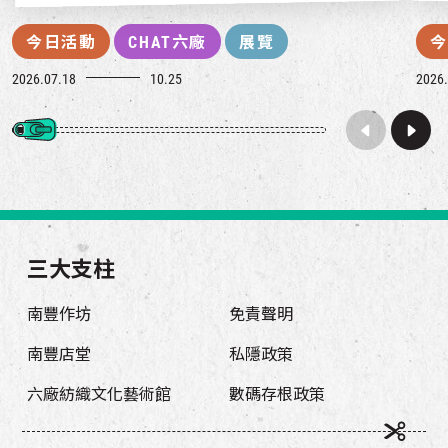
今日活動
CHAT六廠
展覽
今
2026.07.18
10.25
2026.
三大支柱
南豐作坊
免責聲明
南豐店堂
私隱政策
六廠紡織文化藝術館
數碼存根政策