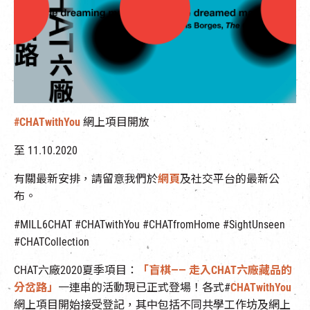
EN
|
簡
#CHATwithYou
網上項目開放
至 11.10.2020
有關最新安排，請留意我們於
網頁
及社交平台的最新公
布。
#MILL6CHAT #CHATwithYou #CHATfromHome #SightUnseen
#CHATCollection
CHAT六廠2020夏季項目：
「盲棋—— 走入CHAT六廠藏品的
分岔路」
一連串的活動現已正式登場！各式#
CHATwithYou
網上項目開始接受登記，其中包括不同共學工作坊及網上