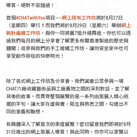
導賞，絕對不容錯過！
首個
#CHATwithYou
項目——
網上拼布工作坊
將於8月27日
（星期四）舉行
！
而我們將於8月29日（星期六）舉辦
網上
鉤針編織工作坊
，與你一同將舊T恤升級再造。你也可以透
過我們每月的網上分享會了解更多有關香港製造的歷史與
趣聞；或參與我們的手工梭織工作坊，讓你安坐家中也可
享受創作掛毯的快樂時光！
除了各式網上工作坊及分享會，我們誠邀公眾參與一場
CHAT六廠收藏藝術品與工廠舊物之間的深刻對話，並了解
背後的故事。而貫穿整個展覽的是一系列由策展人精心挑
選的字句，讓大家在虛與實，陌生與熟悉之間，勾連出不
同的意義和聯想。
有興趣深入了解是次的季度展覽？密切留意我們即將於8月
31日推出的網上策展人導賞！與此同時，你亦可以瀏覽以