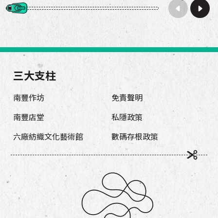
三大支柱
南豐作坊
免責聲明
南豐店堂
私隱政策
六廠紡織文化藝術館
數碼存根政策