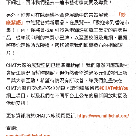
下網址，回味我們過去一連串藝術家訪問及導賞！
另外，你亦可在陳廷驊基金會展廳中的常設展覽——
「紗
廠絮語」
中飽覽各式新展品。在展覽——「歡迎來到香港市
集！」內，你將會找到引證香港輝煌紡織工業史的經典製
品。從絲網印刷的棉質小巴牌，以至舊校服及魚網，展覽
將帶你走進時光隧道。密切留意我們即將發布的相關短
片！
CHAT六廠的展覽空間已經準備就緒！ 我們雖然因應現時社
會衛生情況而暫時閉館，但仍然希望透過多元化的網上項
目與大家互動！希望待情況有所改善，讓我們能盡快在
CHAT六廠再次歡迎各位光臨。請你繼續留意
#CHATwithYou
網上項目，以及我們在不同平台上公布的最新開放時間及
活動安排！
更多資訊將於CHAT六廠網頁更新:
https://www.mill6chat.org/
查詢:
enquiry@mill6chat.org