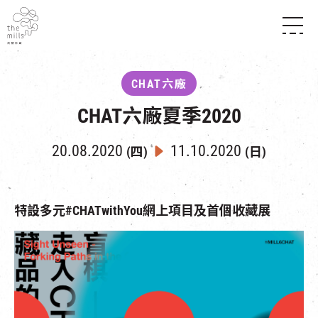
傳承與歷史
願景
關於南豐紗廠
CHAT六廠
三大支柱
店堂指南
媒體中心
CHAT六廠夏季2020
商店
南豐店堂
聯絡我們
所有活動
餐飲
20.08.2020
11.10.2020
(四)
(日)
景點
世界之約
活動
活動場地
活化與保育
展覽
走進南豐紗廠
體驗
導賞團
特設多元#CHATwithYou網上項目及首個收藏展
CHAT六廠
開放時間及位置
到訪我們
南豐作坊
穿梭巴士服務
其他體驗
停車場
NF TOUCH