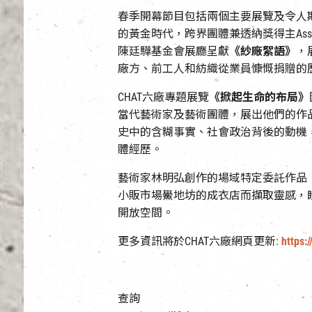
春季開幕節目包括兩個主要展覽及令人
的黃金時代，跨界團體兼透納獎得主Asse
陳廷驊基金會展廳呈獻
《紗廠絮語》
，
廠方、前工人和紡織從業員慷慨捐贈的
CHAT六廠專題展覽
《掀起生命的布局》
當代藝術家及藝術團體，展出他們的作
史中的含糊事實、社會政治背後的動機
體經歷。
藝術家林明弘創作的場域特定委託作品
小販市場鱟地坊的成衣店而擷取靈感，盼
開放空間。
更多資訊將於CHAT六廠網頁更新:
https:
查詢