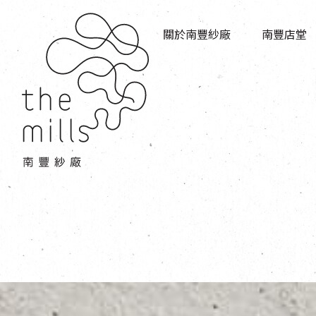
傳承與歷史
店堂指南
願景
關於南豐紗廠
南豐店堂
商店
三大支柱
餐飲
媒體中心
活動場地
聯絡我們