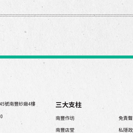
45號南豐紗廠4樓
三大支柱
00
南豐作坊
免責聲
南豐店堂
私隱政