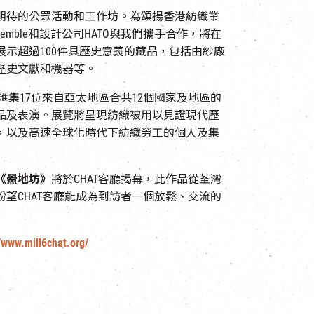
期待的公眾活動和工作坊。為頌揚香港紡織業
mble和設計公司HATO與我們攜手合作，將在
展示超過100件具歷史意義的藏品，包括由紗廠
歷史文獻和機器等。
匯集17位來自亞太地區合共12個國家及地區的
品及表演。展覽將呈現紡織被用以見證現代歷
，以及高速全球化時代下紡織勞工的個人及集
《鱟地坊》
將於CHAT客廳揭幕，此作品從荃灣
望CHAT客廳能成為到訪者一個放鬆、交流的
//www.mill6chat.org/