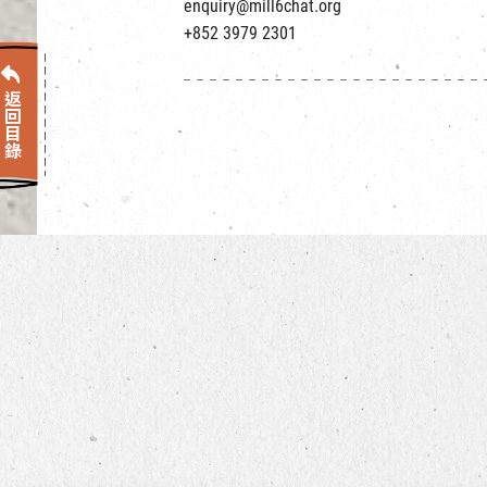
enquiry@mill6chat.org
+852 3979 2301
返回目錄