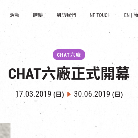
景點
所有活動
活化與保育
開放時間及位置
活動
體驗
到訪我們
NF TOUCH
EN
|
世界之約
走進南豐紗廠
穿梭巴士服務
展覽
CHAT六廠
停車場
導賞團
南豐作坊
其他體驗
CHAT六廠
CHAT六廠正式開幕
17.03.2019
30.06.2019
(日)
(日)