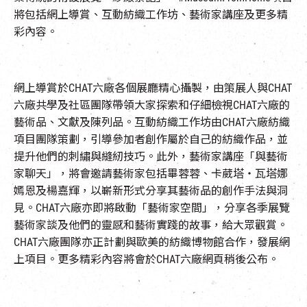
將包括網上導賞、互動紡織工作坊、藝術家講座及更多精
彩內容。
網上導賞於CHAT六廠各個展廳精心攝製，由策展人與CHAT
六廠共學及社區團隊帶領大家探索和仔細檢視CHAT六廠的
藝術品、文獻及陳列品。互動紡織工作坊由CHAT六廠紡織
項目團隊策劃，引導參加者創作屬於自己的紡織作品，並
提升他們的刺繡與縫紉技巧。此外，藝術家講座「與藝術
家聊天」，將會邀請藝術家包括畢蓉蓉、卡葳塔・瓦塔娜
嫣恩及楊嘉輝，以嶄新形式分享其藝術品的創作手法與洞
見。CHAT六廠亦即將啟動「藝術家空間」，分享各季展覽
藝術家談及他們的靈感和藝術實踐的故事，給大眾觀賞。
CHAT六廠團隊亦正計劃與歐美的紡織博物館合作，發展網
上項目。更多精彩內容將會於CHAT六廠網頁稍後公布。