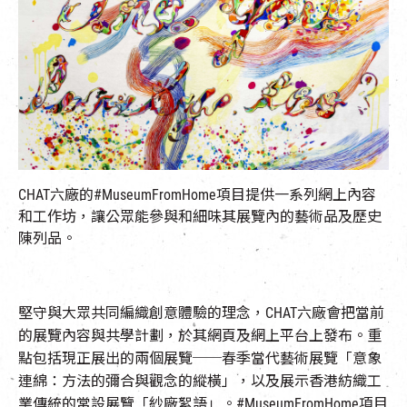
EN
|
簡
CHAT六廠的#MuseumFromHome項目提供一系列網上內容
和工作坊，讓公眾能參與和細味其展覽內的藝術品及歷史
陳列品。
堅守與大眾共同編織創意體驗的理念，CHAT六廠會把當前
的展覽內容與共學計劃，於其網頁及網上平台上發布。重
點包括現正展出的兩個展覽──春季當代藝術展覽「意象
連綿：方法的彌合與觀念的縱橫」，以及展示香港紡織工
業傳統的常設展覽「紗廠絮語」。#MuseumFromHome項目