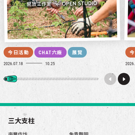
今日活動
CHAT六廠
展覽
今
2026.07.18
10.25
2026.
三大支柱
南豐作坊
免責聲明