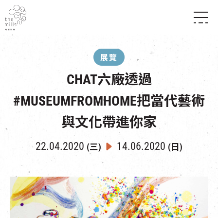
傳承與歷史
願景
關於南豐紗廠
展覽
三大支柱
店堂指南
媒體中心
CHAT六廠透過
商店
南豐店堂
聯絡我們
所有活動
餐飲
#MUSEUMFROMHOME把當代藝術
景點
世界之約
活動
活動場地
與文化帶進你家
活化與保育
展覽
走進南豐紗廠
體驗
導賞團
22.04.2020
14.06.2020
(三)
(日)
CHAT六廠
開放時間及位置
到訪我們
南豐作坊
穿梭巴士服務
其他體驗
停車場
NF TOUCH