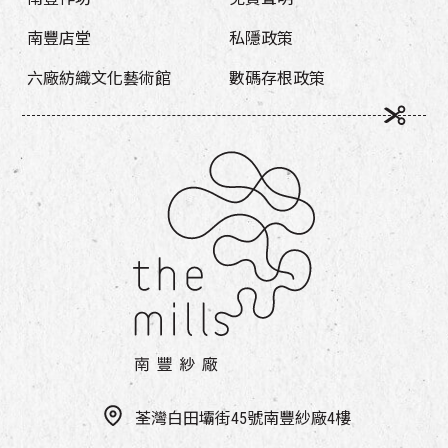
南豐店堂
私隱政策
六廠紡織文化藝術館
數碼存根政策
荃灣白田壩街45號南豐紗廠4樓