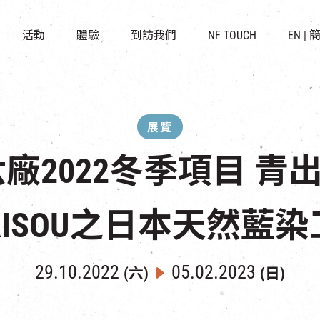
景點
所有活動
活化與保育
開放時間及位置
活動
體驗
到訪我們
NF TOUCH
EN
|
世界之約
走進南豐紗廠
穿梭巴士服務
展覽
CHAT六廠
停車場
導賞團
南豐作坊
其他體驗
展覽
T六廠2022冬季項目 青
AISOU之日本天然藍
29.10.2022
05.02.2023
(六)
(日)