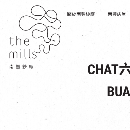
傳承與歷史
店堂指南
願景
關於南豐紗廠
南豐店堂
商店
三大支柱
餐飲
媒體中心
活動場地
聯絡我們
CHA
BU