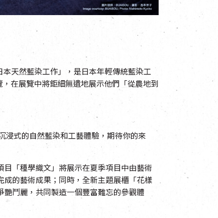
U之日本天然藍染工作」，是日本年輕傳統藍染工
覽，在展覽中將鉅細無遺地展示他們「從農地到
個沉浸式的自然藍染和工藝體驗，期待你的來
項目「種學織文」將展示在夏季項目中由藝術
完成的藝術成果；同時，全新主題展櫃「花樣
爭艷鬥麗，共同製造一個豐富難忘的參觀體