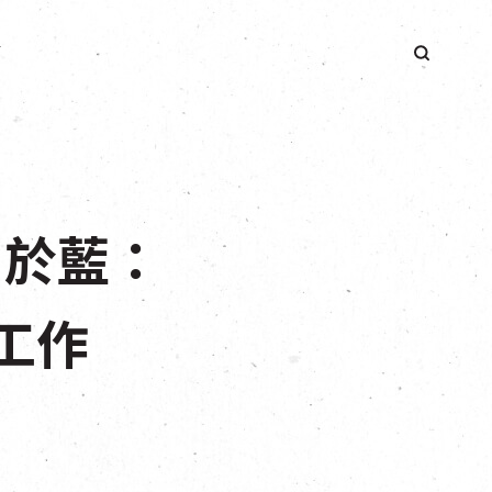
簡
出於藍：
染工作