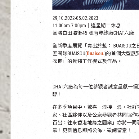
29.10.2022-05.02.2023
11:00am-7:00pm｜逢星期二休息
荃灣白田壩街45 號南豐紗廠CHAT六廠
全新季度展覽「青出於藍： BUAISO
匠團隊BUAISOU(
Buaisou.
)的首個大型展
衣櫥」的獨特工作模式及作品。
CHAT六廠為每一位參觀者誠意呈獻一
臨！
在冬季項目中，驚喜一浪接一浪，社群
家、社區夥伴以及公衆參觀者共同協作
百出：往來香港地緣之圖案」亦將一同
驗！更新信息即將公佈，敬請留意！