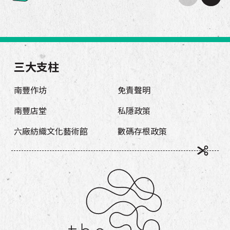
三大支柱
南豐作坊
免責聲明
南豐店堂
私隱政策
六廠紡織文化藝術館
數碼存根政策