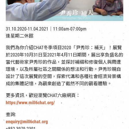
EN
|
簡
31.10.2020-11.04.2021｜11:00am-07:00pm
逢星期二休館
我們為你介紹CHAT冬季項目2020「尹秀珍：補天」！展覽
於2020年10月31日至2021年4月11日期間，展出享負盛名的
當代藝術家尹秀珍的作品，並探討補綴和修復個人與周遭
環境，以及所屬社區之間關係的想法和行動。尹秀珍親自
設計了這次展覽的空間，探索代溝和各種社會經濟背景構
成的集體記憶，為觀衆創造了截然不同的觀看體驗。
更多資訊，歡迎瀏覽CHAT六廠網頁：
https://www.mill6chat.org/
查詢:
enquiry@mill6chat.org
+852 3979 2301