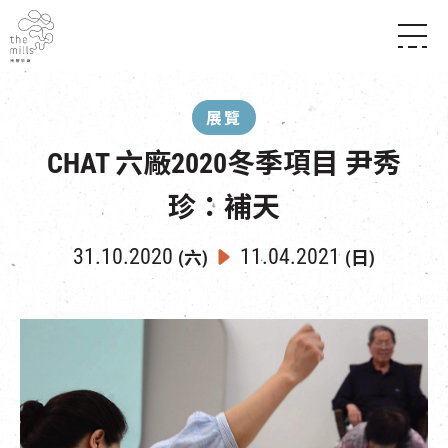
傳承與歷史
願景
關於南豐紗廠
展覽
三大支柱
店堂指南
媒體中心
CHAT 六廠2020冬季項目 尹秀
商店
南豐店堂
聯絡我們
所有活動
餐飲
珍：補天
景點
世界之約
活動
活動場地
活化與保育
31.10.2020
11.04.2021
展覽
(六)
(日)
走進南豐紗廠
體驗
導賞團
CHAT六廠
開放時間及位置
到訪我們
南豐作坊
穿梭巴士服務
其他體驗
停車場
NF TOUCH