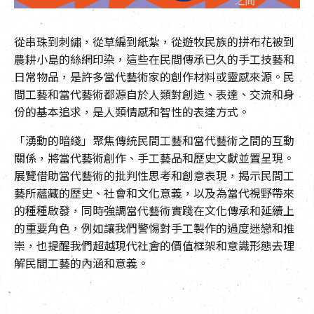
EN
|
簡
從串珠到刺繡，從草編到紙紮，從遊牧民族的拼布花被到
農耕小島的絲網印染，這些在民間傳承已久的手工技藝和
日常物品，是許多當代藝術家的創作材料或靈感來源。民
間工藝和當代藝術都源自於人類對創造、表達、交流和身
份的基本追求，是人類情感和智性的表達方式。
「湧動的暗綫」聚焦傳統民間工藝和當代藝術之間的互動
關係，將當代藝術創作、手工藝品和歷史文獻並置呈現。
展覽借助當代藝術的批判性思考和創意表現，揭示民間工
藝所蘊藏的歷史、社會和文化意義，以及為當代視野帶來
的種種啟發，同時強調當代藝術實踐在文化傳承和延續上
的重要角色，例如讓我們警惕對手工製作的過度迷戀和推
崇，也提醒我們超越現代社會的價值框架和意識形態去理
解民間工藝的內涵和意義。