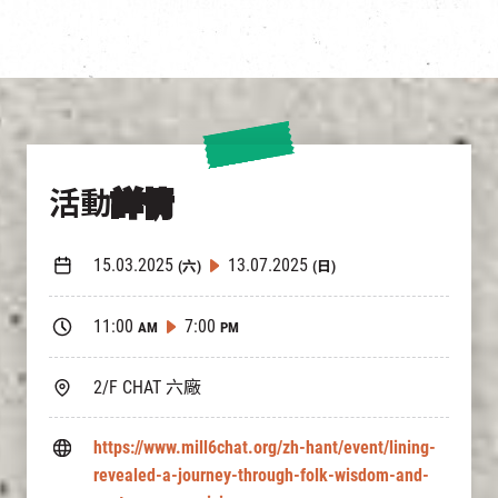
活動
詳情
15.03.2025
13.07.2025
(六)
(日)
11:00
7:00
AM
PM
2/F CHAT 六廠
https://www.mill6chat.org/zh-hant/event/lining-
revealed-a-journey-through-folk-wisdom-and-