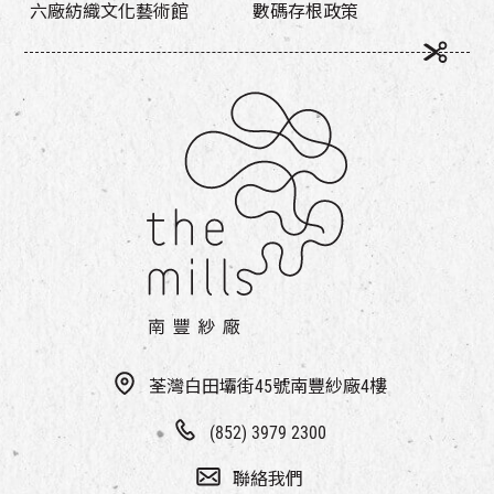
六廠紡織文化藝術館
數碼存根政策
荃灣白田壩街45號南豐紗廠4樓
(852) 3979 2300
聯絡我們