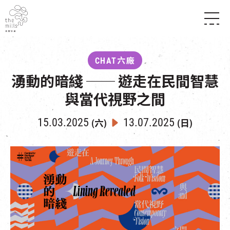
傳承與歷史
願景
關於南豐紗廠
CHAT六廠
三大支柱
店堂指南
湧動的暗綫 ── 遊走在民間智慧
媒體中心
商店
南豐店堂
聯絡我們
與當代視野之間
所有活動
餐飲
景點
世界之約
活動
活動場地
15.03.2025
13.07.2025
(六)
(日)
活化與保育
展覽
走進南豐紗廠
體驗
導賞團
CHAT六廠
開放時間及位置
到訪我們
南豐作坊
穿梭巴士服務
其他體驗
停車場
NF TOUCH