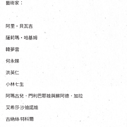
藝術家：
阿里・貝瓦吉
薩莉瑪・哈基姆
韓夢雲
何永娣
洪英仁
小林七生
阿瑪古兒．門利巴耶娃與蘇阿德．加拉
艾希莎‧沙迪諾娃
古納絲‧特科爾