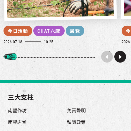
今日活動
CHAT六廠
展覽
今
2026.07.18
10.25
2026.
三大支柱
南豐作坊
免責聲明
南豐店堂
私隱政策