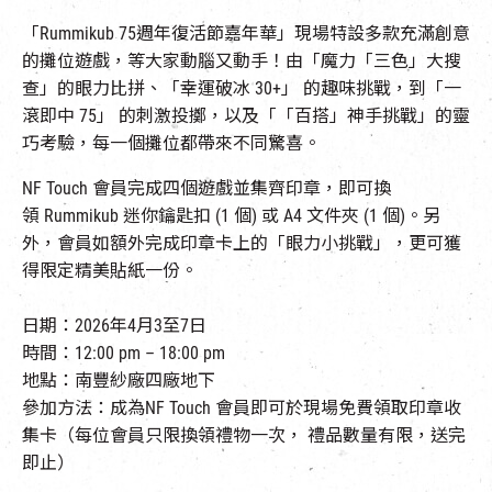
「Rummikub 75週年復活節嘉年華」現場特設多款充滿創意
的攤位遊戲，等大家動腦又動手！由「魔力「三色」大搜
查」的眼力比拼、「幸運破冰 30+」 的趣味挑戰，到「一
滾即中 75」 的刺激投擲，以及「「百搭」神手挑戰」的靈
巧考驗，每一個攤位都帶來不同驚喜。
NF Touch 會員完成四個遊戲並集齊印章，即可換
領 Rummikub 迷你鑰匙扣 (1 個) 或 A4 文件夾 (1 個)。另
外，會員如額外完成印章卡上的「眼力小挑戰」，更可獲
得限定精美貼紙一份。
日期：2026年4月3至7日
時間：12:00 pm – 18:00 pm
地點：南豐紗廠四廠地下
參加方法：成為NF Touch 會員即可於現場免費
領取印章收
集卡（每位會員只限換領禮物一次，
禮品數量有限，送完
即止）