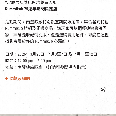
*珍藏展及試玩區均免費入場
Rummikub 75週年期間限定店
活動期間，南豐紗廠特別設置期間限定店，集合各式特色
Rummikub 牌組及周邊商品，讓玩家可以把經典遊戲帶回
家。無論是收藏特別版，還是選購實用配件，都能在這裡
找到專屬於你的 Rummikub 心頭好。
日期：
2026
年
3
月28日、
4
月3至7日 及
4
月11至12日
時間：12:00 pm – 6:00 pm
地點：南豐紗廠四廠 （詳情可參閱場內指示）
條款及細則