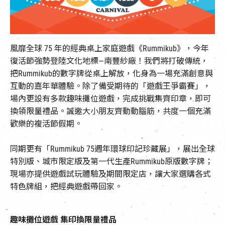
EN
|
簡
風靡全球 75 年的經典桌上
家庭
遊戲《
Rummikub
》，今年
復活節強勢登陸文化地標—南豐紗廠！我們將打破傳統，
把
Rummikub
的數字牌從桌上解放，化身為一場充滿創意與
互動的嘉年華體驗。除了備受期待的「遊戲王爭霸賽」，
場內更設有多款趣味攤位遊戲，完成挑戰集齊印章，即可
換領限量禮品。誠邀大小
朋友
齊動動
腦
筋
，共度一個充滿
歡樂的複活節假期。
同期更有「Rummikub 75週年環球印記珍藏展」，展出全球
特別版、城市限定版及
第一代生產
Rummikub
原版數字牌；
現場亦提供
遊戲
試玩體驗及期間限定店，讓大家選購各式
特色牌組，把經典遊戲帶回家。
趣味攤位遊戲
集印換限量禮品