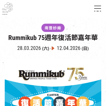
傳承與歷史
願景
關於南豐紗廠
南豐紗廠
三大支柱
店堂指南
Rummikub 75週年復活節嘉年華
媒體中心
商店
南豐店堂
聯絡我們
所有活動
餐飲
28.03.2026
12.04.2026
(六)
(日)
景點
世界之約
活動
活動場地
活化與保育
展覽
走進南豐紗廠
體驗
導賞團
CHAT六廠
開放時間及位置
到訪我們
南豐作坊
穿梭巴士服務
其他體驗
停車場
NF TOUCH