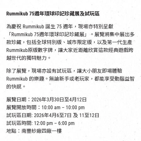
Rummikub 75週年
環球印記珍藏展及試玩區
為慶祝 Rummikub 誕生 75 週年，現場亦特別呈獻
「Rummikub 75週年環球印記珍藏展」。展覽將集中展出多
款珍藏，包括全球特別版、城市限定版，以及
第一代生產
Rummikub
原版數字牌
，讓大家近距離欣賞這款經典遊戲跨
越世代的獨特魅力。
除了展覽，現場亦設有試玩區，讓大小朋友即場體驗
Rummikub 的樂趣。無論新手或老玩家，都能享受動腦益智
的快感。
展覽日期：
2026
年
3
月
30
日至
4
月12
日
展覽開放時間：10:00 am – 10:00 pm
試玩區日期
: 2026
年
4
月
6
至
7
日 及
11
至
12
日
試玩區時間
: 12:00 pm – 6:00 pm
地點：南豐紗廠四廠一樓