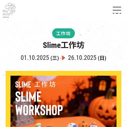
傳承與歷史
願景
關於南豐紗廠
工作坊
三大支柱
店堂指南
Slime工作坊
媒體中心
商店
南豐店堂
聯絡我們
所有活動
餐飲
01.10.2025
26.10.2025
(三)
(日)
景點
世界之約
活動
活動場地
活化與保育
展覽
走進南豐紗廠
體驗
導賞團
CHAT六廠
開放時間及位置
到訪我們
南豐作坊
穿梭巴士服務
其他體驗
停車場
NF TOUCH