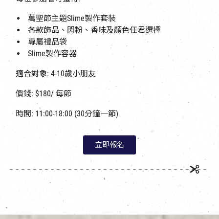
萬聖節主題Slime製作套裝
各款飾品、閃粉、香味及顏色任君選擇
專屬禮品袋
Slime製作容器
適合對象: 4-10歲小朋友
價錢: $180/ 每節
時間: 11:00-18:00 (30分鐘一節)
立即報名