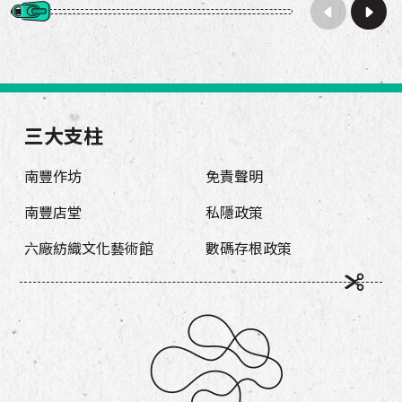
三大支柱
南豐作坊
免責聲明
南豐店堂
私隱政策
六廠紡織文化藝術館
數碼存根政策