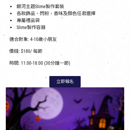
銀河主題Slime製作套裝
各款飾品、閃粉、香味及顏色任君選擇
專屬禮品袋
Slime製作容器
適合對象: 4-10歲小朋友
價錢: $180/ 每節
時間: 11:00-18:00 (30分鐘一節)
立即報名