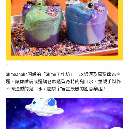
EN
|
簡
Slimeaholic開設的「Slime工作坊」，以銀河及萬聖節為主
題，讓你試玩或選購各款造型奇特的鬼口水，並親手製作
不同造型的鬼口水，體驗宇宙星辰般的創意樂趣！