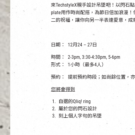
來TechstyleX親手設計吊墜吧！以閃石點綴的Qli
plate用作時尚配搭，為節日倍加浪
二的祝福，讓你向另一半表達愛意，成
日期： 12月24 – 27日
時間： 2-3pm, 3:30-4:30pm, 5-6pm
形式： 1小時（最多4人）
預約： 提前預約時段；如尚餘位置，
您將會得到
自選的Qliq! ring
屬於您的閃石設計
刻上個人字句的吊墜