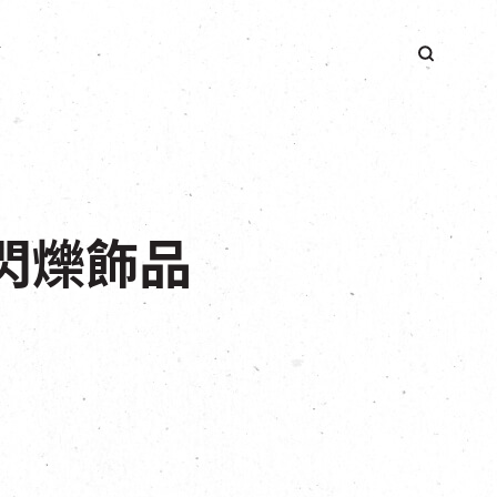
簡
人化閃爍飾品