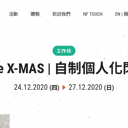
景點
所有活動
活化與保育
開放時間及位置
活動
體驗
到訪我們
NF TOUCH
EN
|
世界之約
走進南豐紗廠
穿梭巴士服務
展覽
CHAT六廠
停車場
導賞團
南豐作坊
其他體驗
工作坊
tyle X-MAS | 自制個
24.12.2020
27.12.2020
(四)
(日)