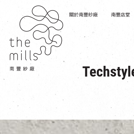
傳承與歷史
店堂指南
願景
關於南豐紗廠
南豐店堂
商店
三大支柱
餐飲
媒體中心
活動場地
聯絡我們
Techs