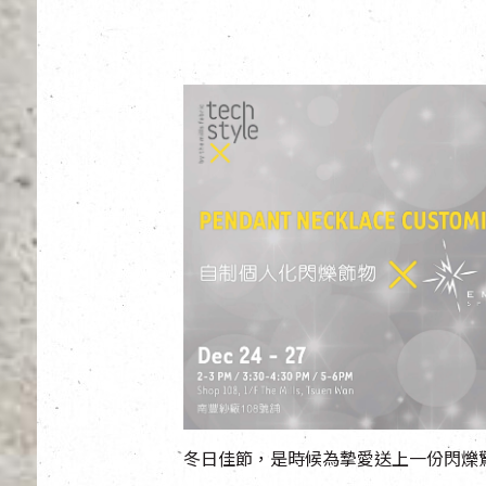
冬日佳節，是時候為摯愛送上一份閃爍