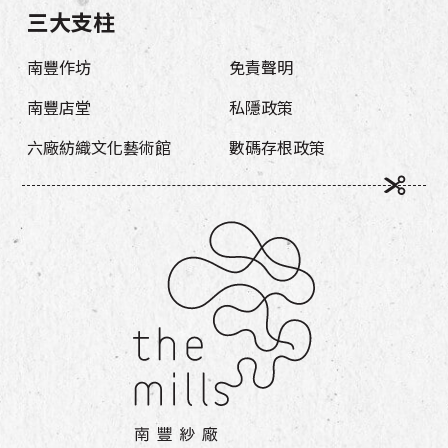
三大支柱
南豐作坊
免責聲明
南豐店堂
私隱政策
六廠紡織文化藝術館
數碼存根政策