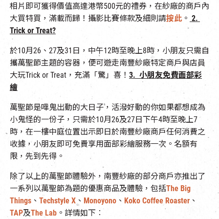
相片即可獲得價值高達港幣500元的禮券，在紗廠的商戶內
大買特買，滿載而歸！攝影比賽條款及細則請
按此
。
2.
Trick or Treat?
於10月26、27及31日，中午12時至晚上8時，小朋友只需自
攜萬聖節主題的容器，便可遊走南豐紗廠特定商戶與店員
大玩Trick or Treat，充滿「驚」喜！
3. 小朋友免費面部彩
繪
萬聖節是嘩鬼出動的大日子，活潑好動的你如果都想成為
小鬼怪的一份子，只需於10月26及27日下午4時至晚上7
時，在一樓中庭位置出示即日於南豐紗廠商戶任何消費之
收據，小朋友即可免費享用面部彩繪服務一次。名額有
限，先到先得。
除了以上的萬聖節體驗外，南豐紗廠的部分商戶亦推出了
一系列以萬聖節為題的優惠商品及體驗，包括
The Big
Things
、
Techstyle X
、
Monoyono
、
Koko Coffee Roaster
、
TAP
及
The Lab
。詳情如下︰