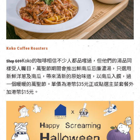
Koko Coffee Roasters
Koko的咖啡相信不少人都品嚐過，但他們的湯品同
Shop G09
樣受人矚目，萬聖節期間會推出鮮南瓜忌廉濃湯，只選用
新鮮洋蔥及南瓜，帶來清新的原始味道，以南瓜入饌，過
一個暖暖的萬聖節。單價為港幣$35元正或點選主菜套餐外
加港幣$15元。