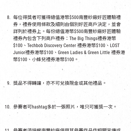
每位得獎者可獲得總值港幣$500南豐紗廠好匠體驗禮
券，禮券使用條款及細則由個別好匠商戶決定，並會
詳列於禮券上。每份總值港幣$500南豐紗廠好匠體驗
禮券內包含下列商戶禮券：The Big Things禮券港幣
$100、Techbob Discovery Center 禮券港幣$100、LOST
Junior禮券港幣$100、Green Ladies & Green Little 禮券港
幣$100、小蜂兒禮券港幣$100。
獎品不得轉讓，亦不可兌換現金或其他禮品。
參賽者可hashtag多於一張照片，唯只可獲獎一次。
參賽者須授權南豐紗廠使用其參賽作品作相關宣傳或