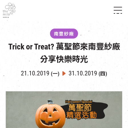
傳承與歷史
願景
關於南豐紗廠
南豐紗廠
三大支柱
店堂指南
媒體中心
Trick or Treat? 萬聖節來南豐紗廠
商店
南豐店堂
聯絡我們
所有活動
餐飲
分享快樂時光
景點
世界之約
活動
活動場地
活化與保育
21.10.2019
31.10.2019
展覽
(一)
(四)
走進南豐紗廠
體驗
導賞團
CHAT六廠
開放時間及位置
到訪我們
南豐作坊
穿梭巴士服務
其他體驗
停車場
NF TOUCH