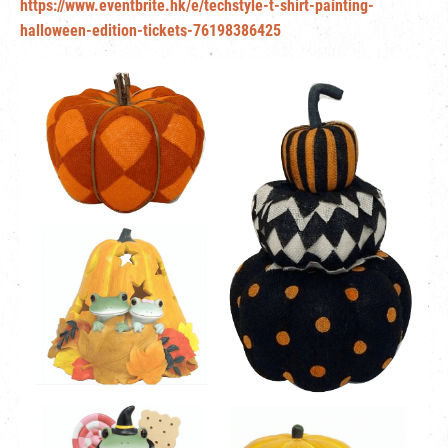
https://www.eventbrite.hk/e/techstyle-t-shirt-painting-
halloween-edition-tickets-76198386425