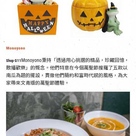
Monoyono
Monoyono秉持「透過用心挑選的精品，珍藏回憶，
Shop G11
散播歡樂」的慨念。他們特意在今個萬聖節搜羅了五款以
南瓜為題的擺設，貫徹他們簡約和富時代感的風格，為大
家帶來文青版的萬聖節體驗。