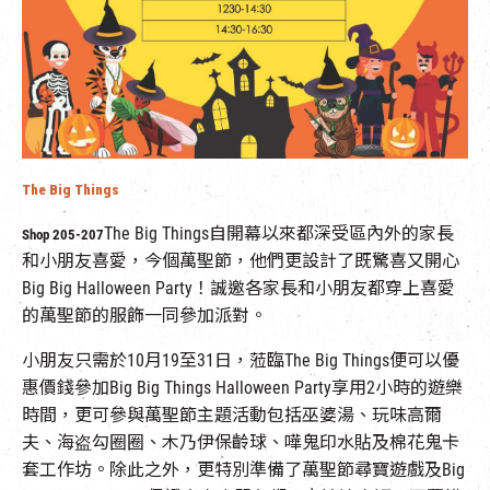
The Big Things
The Big Things自開幕以來都深受區內外的家長
Shop 205-207
和小朋友喜愛，今個萬聖節，他們更設計了既驚喜又開心
Big Big Halloween Party！誠邀各家長和小朋友都穿上喜愛
的萬聖節的服飾一同參加派對。
小朋友只需於10月19至31日，蒞臨The Big Things便可以優
惠價錢參加Big Big Things Halloween Party享用2小時的遊樂
時間，更可參與萬聖節主題活動包括巫婆湯、玩味高爾
夫、海盗勾圈圈、木乃伊保齡球、嘩鬼印水貼及棉花鬼卡
套工作坊。除此之外，更特別準備了萬聖節尋寶遊戲及Big