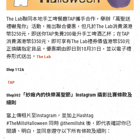
The Lab聯同本地手工啤餐廳TAP攜手合作，舉辦「萬聖送
禮嚇鬼你」活動，推出聯合優惠，但凡於The Lab消費滿港
幣$250元，即送你TAP免費200毫升手工啤酒乙杯；在TAP
消費滿港幣$350元，即可享有The Lab禮券價值港幣$50元
正換購指定貨品。優惠期由即日到10月31日，並以電子禮
券形式送出。
The Lab
Shop 112A
TAP
「紗廠內的快樂萬聖節」Instagram 攝影比賽條款及
Shop302
細則
當上傳相片至Instagram，並加上Hashtag
#TheMillsHalloween 同時 @themillshk 後，即代表確認你已
閱讀、明白，並同意遵守以下所有條款及細則：