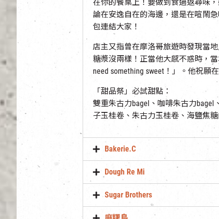
在你的餐桌上！要做到食過返尋味，
論在安逸自在的海邊，還是在喧鬧急
包連結大家！
店主又指曾在摩洛哥旅遊時發現當地
糖漿沒兩樣！正當他大感不惑時，當地人苦笑地說：
need something sweet！
「甜品祭」必試甜點：
雙重朱古力bagel、咖啡朱古力bagel
子玉桂卷、朱古力玉桂卷、海鹽焦糖
Bakerie.C
Dough Re Mi
Sugar Brothers
麻糬鳥