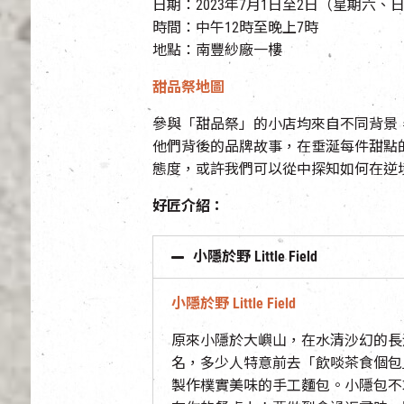
日期：2023年7月1日至2日（星期六、
時間：
中午12時至晚上7時
地點：南豐紗廠一樓
甜品祭地圖
參與「甜品祭」
的小店均來自不同背景
他們背後的品牌故事，在垂涎每件甜點
態度，或許我們可以從中探知如何在逆
好匠介紹：
小隱於野 Little Field
小隱於野 Little Field
原來小隱於大嶼山，在水清沙幻的長沙
名，多少人特意前去「飲啖茶食個包
製作樸實美味的手工麵包。小隱包不