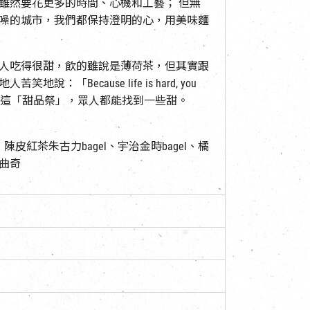
雖然要花更多的時間、心機和工藝； 但無
噪的城市，我們都保持澄明的心，用美味麵
人吃得很甜，飲的雖說是薄荷茶，但其實跟
「Because life is hard, you
」。他祝願在這「甜品祭」，眾人都能找到一些甜。
、陳皮紅茶朱古力bagel、宇治金時bagel、橘
曲奇