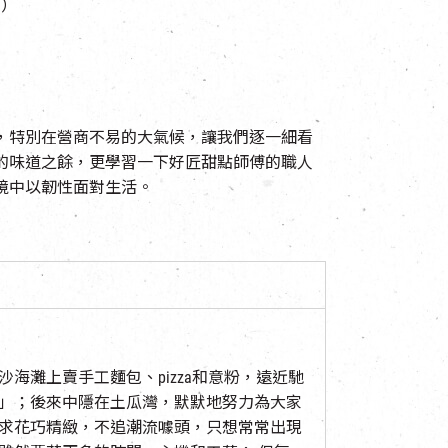
日）
，特別在營商不易的大氣候，讓我們逐一細看
的味道之餘，更學習一下好匠甜點師傅的職人
境中以韌性面對生活。
海灘上賣手工麵包、pizza和意粉，遠近馳
」；後來中隱在土瓜灣，默默地努力為大家
求花巧精緻，不追潮流噱頭，只想常常出現