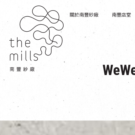
傳承與歷史
店堂指南
願景
關於南豐紗廠
南豐店堂
商店
三大支柱
餐飲
媒體中心
活動場地
聯絡我們
We