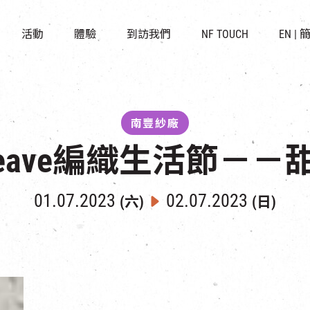
景點
所有活動
活化與保育
開放時間及位置
活動
體驗
到訪我們
NF TOUCH
EN
|
世界之約
走進南豐紗廠
穿梭巴士服務
展覽
CHAT六廠
停車場
導賞團
南豐作坊
其他體驗
南豐紗廠
Weave編織生活節－－
01.07.2023
02.07.2023
(六)
(日)