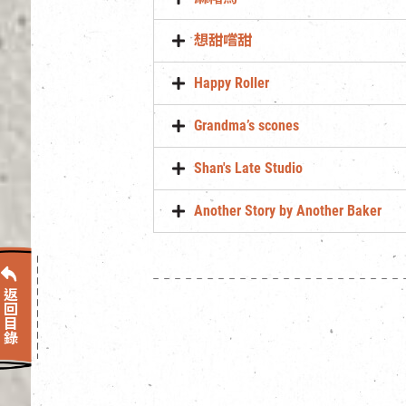
想甜嚐甜
Happy Roller
Grandma’s scones
Shan's Late Studio
Another Story by Another Baker
返回目錄