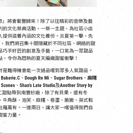
生活節」將會載譽歸來！除了以往精彩的音樂及藝
列的文化祭典活動，一祭一主題，為社區小店
人提供滋養內涵的文化養份。炎夏第一擊，先
日，我們將召集十間隱藏於不同社區、網絡的甜
品巧手好匠的創意及手藝，一口氣為一眾甜品
甜點，令你為悶熱的夏天編織甜蜜衝擊！
對是難得機會能一次過品嚐到眾多人氣甜品。
、
Bakerie.C
、
Dough Re Mi
、
Sugar Brothers
、
麻糬
 Scones
、
Shan’s Late Studio
及
Another Story by
工甜點帶到南豐紗廠，除了有貝果，還有冬
、牛角酥、泡
芙、
麻糬、卷蛋、脆脆、英式鬆
包羅萬有。一連兩日，讓大家一嚐值得我們自
甜蜜力量。