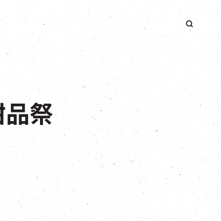
簡
甜品祭