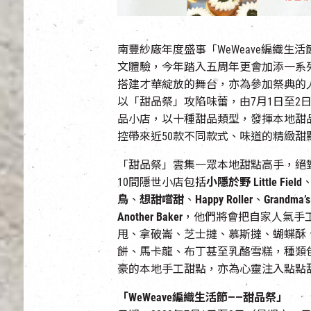
南豐紗廠年度盛事「WeWeave編織
文體驗，今年踏入五周年更會加添一系
搭建才華綻放的舞台，亦為參加祭典的
以「甜品祭」攻陷味蕾，由7月1日至2
品小店，以十種甜品類型，發揮本地甜
控帶來近50款不同款式、味道的精緻
「甜品祭」雲集一眾本地甜點高手，絕
10間隱世小店包括
小隱於野 Little Field
鳥
、
想甜嚐甜
、
Happy Roller
、
Grandma’s
Another Baker
，他們將會把自家人氣手
甩、拿破崙、芝士撻、慕斯撻、蝴蝶酥
餅、馬卡龍、布丁甚至乳酪雪糕，種類
豪的本地手工甜點，亦為心靈注入點點
「WeWeave編織生活節——甜品祭」